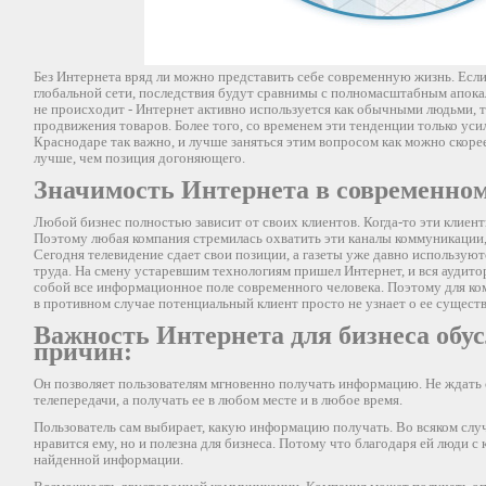
Без Интернета вряд ли можно представить себе современную жизнь. Если
глобальной сети, последствия будут сравнимы с полномасштабным апока
не происходит - Интернет активно используется как обычными людьми, т
продвижения товаров. Более того, со временем эти тенденции только ус
Краснодаре так важно, и лучше заняться этим вопросом как можно скорее
лучше, чем позиция догоняющего.
Значимость Интернета в современно
Любой бизнес полностью зависит от своих клиентов. Когда-то эти клиент
Поэтому любая компания стремилась охватить эти каналы коммуникации
Сегодня телевидение сдает свои позиции, а газеты уже давно используют
труда. На смену устаревшим технологиям пришел Интернет, и вся аудито
собой все информационное поле современного человека. Поэтому для ком
в противном случае потенциальный клиент просто не узнает о ее сущест
Важность Интернета для бизнеса обу
причин:
Он позволяет пользователям мгновенно получать информацию. Не ждать 
телепередачи, а получать ее в любом месте и в любое время.
Пользователь сам выбирает, какую информацию получать. Во всяком случа
нравится ему, но и полезна для бизнеса. Потому что благодаря ей люди с
найденной информации.