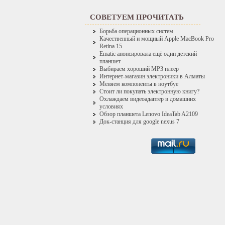
СОВЕТУЕМ ПРОЧИТАТЬ
Борьба операционных систем
Качественный и мощный Apple MacBook Pro
Retina 15
Ematic анонсировала ещё один детский
планшет
Выбираем хороший MP3 плеер
Интернет-магазин электроники в Алматы
Меняем компоненты в ноутбуе
Стоит ли покупать электронную книгу?
Охлаждаем видеоадаптер в домашних
условиях
Обзор планшета Lenovo IdeaTab A2109
Док-станция для google nexus 7