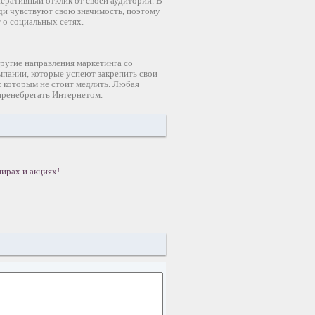
ративный отклик от своей аудитории. В
юди чувствуют свою значимость, поэтому
 о социальных сетях.
ругие направления маркетинга со
мпании, которые успеют закрепить свои
 с которым не стоит медлить. Любая
 пренебрегать Интернетом.
ирах и акциях!