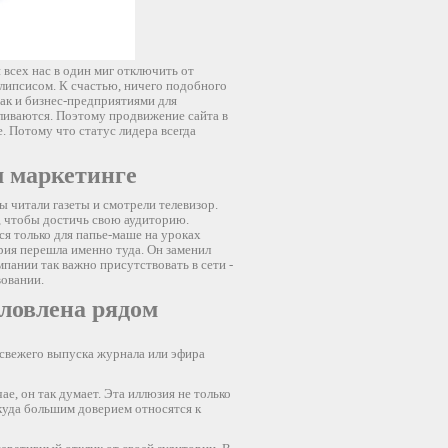
 всех нас в один миг отключить от
липсисом. К счастью, ничего подобного
ак и бизнес-предприятиями для
иливаются. Поэтому продвижение сайта в
. Потому что статус лидера всегда
м маркетинге
ы читали газеты и смотрели телевизор.
, чтобы достичь свою аудиторию.
ся только для папье-маше на уроках
рия перешла именно туда. Он заменил
пании так важно присутствовать в сети -
вовании.
словлена рядом
свежего выпуска журнала или эфира
е, он так думает. Эта иллюзия не только
 куда большим доверием относятся к