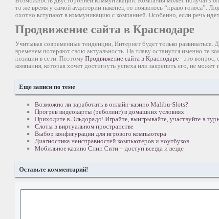
Возможность двусторонней коммуникации. Компания может получать опе
то же время у самой аудитории наконец-то появилось “право голоса”. Л
охотно вступают в коммуникацию с компанией. Особенно, если речь идет
Продвижение сайта в Краснодаре
Учитывая современные тенденции, Интернет будет только развиваться. Д
временем потеряют свою актуальность. На плаву останутся именно те ко
позиции в сети. Поэтому
Продвижение сайта в Краснодаре
- это вопрос,
компания, которая хочет достигнуть успеха или закрепить его, не может
Еще записи по теме
Возможно ли заработать в онлайн-казино Malibu-Slots?
Прогрев видеокарты (реболинг) в домашних условиях
Приходите в Эльдорадо! Играйте, выигрывайте, участвуйте в турн
Слоты в виртуальном пространстве
Выбор конфигурации для игрового компьютера
Диагностика неисправностей компьютеров и ноутбуков
Мобильное казино Спин Сити – доступ всегда и везде
Оставьте комментарий!