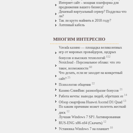
Интернет сайт – мощная платформа для
продвижения вашего бизнеса!
Дешевый виртуальный сервер? Подделка что
ли?
Так ли круто майнить в 2018 году?
Антенный кабель
МНОГИМ ИНТЕРЕСНО
Vavada казино — площадка великолепных
игр от мировых провайдеров, щедрых
152
бонусов и высоких технологий
Nextcloud - Персональное облако: что это
60
такое, возможности
Что делать, если не заходит на конкретный
25
сайт?
22
Психология общения
21
Казино СпинВин: разнообразие бонусов
14
Работа мечты: выводы людей, обретших ее
13
Обзор смартфона Huawei Ascend D1 Quad
По каким причинам может полететь жесткий
12
диск
Лучшая Windows 7 SP1 Активированная
12
RUS-ENG x86-x64 (Скачать)
10
Установка Windows 7 на планшет