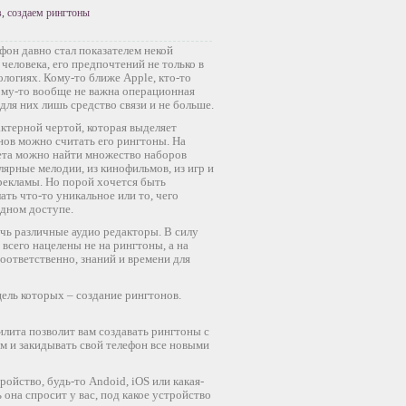
в
,
создаем рингтоны
он давно стал показателем некой
человека, его предпочтений не только в
ологиях. Кому-то ближе Apple, кто-то
кому-то вообще не важна операционная
для них лишь средство связи и не больше.
ктерной чертой, которая выделяет
нов можно считать его рингтоны. На
ета можно найти множество наборов
лярные мелодии, из кинофильмов, из игр и
 рекламы. Но порой хочется быть
ать что-то уникальное или то, чего
одном доступе.
чь различные аудио редакторы. В силу
 всего нацелены не на рингтоны, а на
оответственно, знаний и времени для
ель которых – создание рингтонов.
илита позволит вам создавать рингтоны с
ом и закидывать свой телефон все новыми
йство, будь-то Andoid, iOS или какая-
 она спросит у вас, под какое устройство