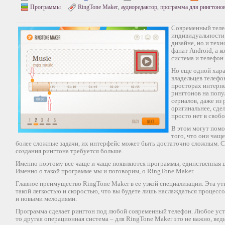
Программы
RingTone Maker
,
аудиоредактор
,
программа для рингтоно
Современный телеф
индивидуальности 
дизайне, но и техн
фанат Android, а 
система и телефон 
Но еще одной хара
владельцев телефо
просторах интерн
рингтонов на попу
сериалов, даже из
оригинальнее, сдел
просто нет в своб
В этом могут помо
того, что они чаще
более сложные задачи, их интерфейс может быть достаточно сложным. С
создания рингтона требуется больше.
Именно поэтому все чаще и чаще появляются программы, единственная ц
Именно о такой программе мы и поговорим, о RingTone Maker.
Главное преимущество RingTone Maker в ее узкой специализации. Эта ут
такой легкостью и скоростью, что вы будете лишь наслаждаться процесс
и новыми мелодиями.
Программа сделает рингтон под любой современный телефон. Любое устро
то другая операционная система – для RingTone Maker это не важно, ведь