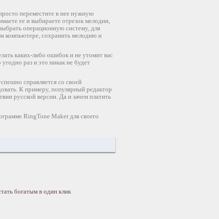
 просто переместите в нее нужную
имаете ее и выбираете отрезок мелодии,
выбрать операционную систему, для
ем компьютере, сохранить мелодию и
елать каких-либо ошибок и не утомит вас
угодно раз и это никак не будет
спешно справляется со своей
адовать. К примеру, популярный редактор
вии русской версии. Да и зачем платить
рограмме RingTone Maker для своего
стать богатым в один клик