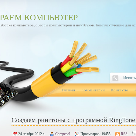
РАЕМ КОМПЬЮТЕР
азборка компьютера, обзоры компьютеров и ноутбуков. Комплектующие для к
Главная
Комментарии
Контакты
Создаем рингтоны с программой RingTone
24 ноября 2012 г.
Compcool
Просмотров:
19455
RSS