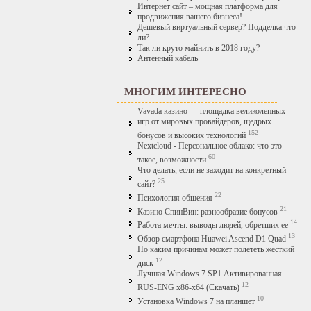
Интернет сайт – мощная платформа для
продвижения вашего бизнеса!
Дешевый виртуальный сервер? Подделка что
ли?
Так ли круто майнить в 2018 году?
Антенный кабель
МНОГИМ ИНТЕРЕСНО
Vavada казино — площадка великолепных
игр от мировых провайдеров, щедрых
152
бонусов и высоких технологий
Nextcloud - Персональное облако: что это
60
такое, возможности
Что делать, если не заходит на конкретный
25
сайт?
22
Психология общения
21
Казино СпинВин: разнообразие бонусов
14
Работа мечты: выводы людей, обретших ее
13
Обзор смартфона Huawei Ascend D1 Quad
По каким причинам может полететь жесткий
12
диск
Лучшая Windows 7 SP1 Активированная
12
RUS-ENG x86-x64 (Скачать)
10
Установка Windows 7 на планшет