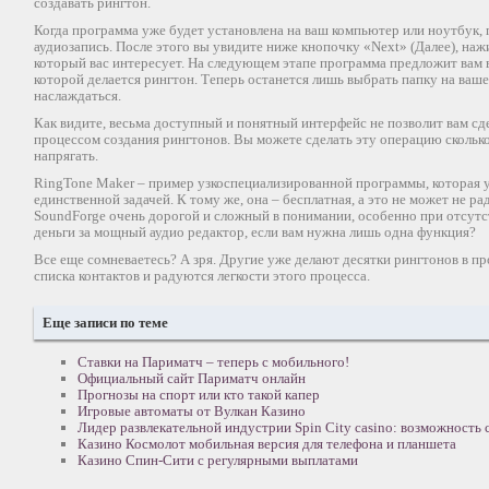
создавать рингтон.
Когда программа уже будет установлена на ваш компьютер или ноутбук,
аудиозапись. После этого вы увидите ниже кнопочку «Next» (Далее), наж
который вас интересует. На следующем этапе программа предложит вам 
которой делается рингтон. Теперь останется лишь выбрать папку на ваш
наслаждаться.
Как видите, весьма доступный и понятный интерфейс не позволит вам сд
процессом создания рингтонов. Вы можете сделать эту операцию сколько 
напрягать.
RingTone Maker – пример узкоспециализированной программы, которая у
единственной задачей. К тому же, она – бесплатная, а это не может не р
SoundForge очень дорогой и сложный в понимании, особенно при отсутст
деньги за мощный аудио редактор, если вам нужна лишь одна функция?
Все еще сомневаетесь? А зря. Другие уже делают десятки рингтонов в п
списка контактов и радуются легкости этого процесса.
Еще записи по теме
Ставки на Париматч – теперь с мобильного!
Официальный сайт Париматч онлайн
Прогнозы на спорт или кто такой капер
Игровые автоматы от Вулкан Казино
Лидер развлекательной индустрии Spin City casino: возможность 
Казино Космолот мобильная версия для телефона и планшета
Казино Спин-Сити с регулярными выплатами