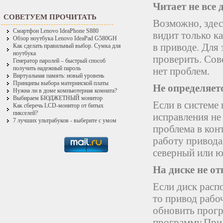
Читает не все 
СОВЕТУЕМ ПРОЧИТАТЬ
Возможно, здес
Смартфон Lenovo IdeaPhone S880
видит только ка
Обзор ноутбука Lenovo IdeaPad G580GH
в приводе. Для 
Как сделать правильный выбор. Сумка для
ноутбука
проверить. Сов
Генератор паролей – быстрый способ
получить надежный пароль
нет проблем.
Виртуальная память: новый уровень
Принципы выбора материнской платы
Не определяет
Нужна ли в доме компьютерная комната?
Выбираем БЮДЖЕТНЫЙ монитор
Если в системе
Как сберечь LCD-монитор от битых
пикселей?
исправления не 
7 лучших ультрабуков - выберите с умом
проблема в конт
работу привода
северный или 
На диске не 
Если диск распо
то привод рабо
обновить прогр
программу.Прил