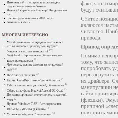
факт, что отмир
Интернет сайт – мощная платформа для
продвижения вашего бизнеса!
будут считыват
Дешевый виртуальный сервер? Подделка что
ли?
Сбитое позицио
Так ли круто майнить в 2018 году?
Антенный кабель
являются часты
читаются. Наиб
МНОГИМ ИНТЕРЕСНО
привода.
Vavada казино — площадка великолепных
Привод опреде
игр от мировых провайдеров, щедрых
152
бонусов и высоких технологий
Помимо неиспр
Nextcloud - Персональное облако: что это
60
тому, что запи
такое, возможности
Что делать, если не заходит на конкретный
попробовать уд
25
сайт?
перезагрузить 
22
Психология общения
21
их драйвера. Сл
Казино СпинВин: разнообразие бонусов
14
Работа мечты: выводы людей, обретших ее
манипуляции не
13
Обзор смартфона Huawei Ascend D1 Quad
сайта производ
По каким причинам может полететь жесткий
(флешки). Эмул
12
диск
Лучшая Windows 7 SP1 Активированная
причиной «слеп
12
RUS-ENG x86-x64 (Скачать)
повторить мани
10
Установка Windows 7 на планшет