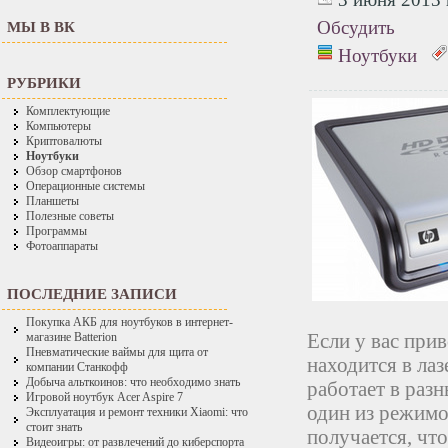
Обсудить
МЫ В ВК
Ноутбуки
РУБРИКИ
Комплектующие
Компьютеры
Криптовалюты
Ноутбуки
Обзор смартфонов
Операционные системы
Планшеты
Полезные советы
Программы
Фотоаппараты
ПОСЛЕДНИЕ ЗАПИСИ
Покупка АКБ для ноутбуков в интернет-
Если у вас при
магазине Batterion
Пневматические ваймы для щита от
находится в лаз
компании Станкофф
Добыча альткоинов: что необходимо знать
работает в раз
Игровой ноутбук Acer Aspire 7
один из режимо
Эксплуатация и ремонт техники Xiaomi: что
стоит знать
получается, что
Видеоигры: от развлечений до киберспорта