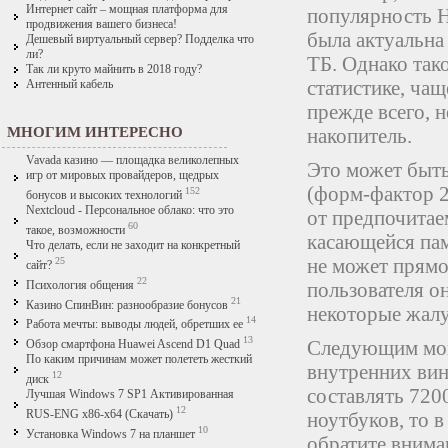
Интернет сайт – мощная платформа для
популярность H
продвижения вашего бизнеса!
была актуальна 
Дешевый виртуальный сервер? Подделка что
ли?
ТБ. Однако так
Так ли круто майнить в 2018 году?
статистике, ча
Антенный кабель
прежде всего, 
МНОГИМ ИНТЕРЕСНО
накопитель.
Vavada казино — площадка великолепных
Это может быть
игр от мировых провайдеров, щедрых
(форм-фактор 2
152
бонусов и высоких технологий
Nextcloud - Персональное облако: что это
от предпочитае
60
такое, возможности
касающейся пам
Что делать, если не заходит на конкретный
не может прямо
25
сайт?
22
пользователя о
Психология общения
21
Казино СпинВин: разнообразие бонусов
некоторые жалу
14
Работа мечты: выводы людей, обретших ее
13
Следующим мом
Обзор смартфона Huawei Ascend D1 Quad
По каким причинам может полететь жесткий
внутренних ви
12
диск
составлять 720
Лучшая Windows 7 SP1 Активированная
12
ноутбуков, то в
RUS-ENG x86-x64 (Скачать)
10
Установка Windows 7 на планшет
обратите внима