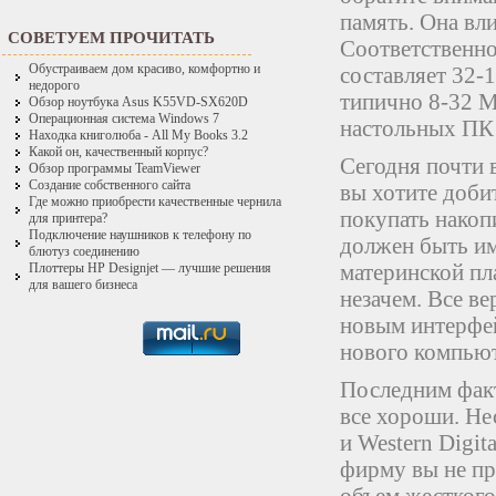
память. Она вл
СОВЕТУЕМ ПРОЧИТАТЬ
Соответственно
Обустраиваем дом красиво, комфортно и
составляет 32-
недорого
типично 8-32 М
Обзор ноутбука Asus K55VD-SX620D
Операционная система Windows 7
настольных ПК
Находка книголюба - All My Books 3.2
Какой он, качественный корпус?
Сегодня почти 
Обзор программы TeamViewer
Создание собственного сайта
вы хотите доби
Где можно приобрести качественные чернила
покупать накоп
для принтера?
Подключение наушников к телефону по
должен быть им
блютуз соединению
материнской пл
Плоттеры HP Designjet — лучшие решения
для вашего бизнеса
незачем. Все ве
новым интерфе
нового компьют
Последним факт
все хороши. Не
и Western Digit
фирму вы не пр