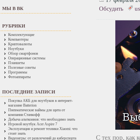
Обсудить
u
МЫ В ВК
РУБРИКИ
Комплектующие
Компьютеры
Криптовалюты
Ноутбуки
Обзор смартфонов
Операционные системы
Планшеты
Полезные советы
Программы
Фотоаппараты
ПОСЛЕДНИЕ ЗАПИСИ
Покупка АКБ для ноутбуков в интернет-
магазине Batterion
Пневматические ваймы для щита от
компании Станкофф
Добыча альткоинов: что необходимо знать
Игровой ноутбук Acer Aspire 7
Эксплуатация и ремонт техники Xiaomi: что
стоит знать
С тех пор, как
Видеоигры: от развлечений до киберспорта