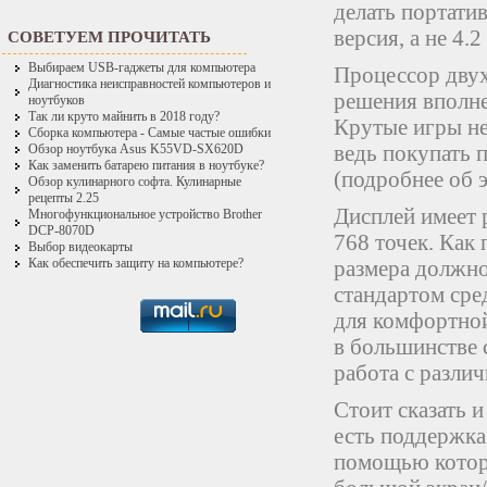
делать портати
версия, а не 4.
СОВЕТУЕМ ПРОЧИТАТЬ
Выбираем USB-гаджеты для компьютера
Процессор двух
Диагностика неисправностей компьютеров и
решения вполне
ноутбуков
Так ли круто майнить в 2018 году?
Крутые игры не 
Сборка компьютера - Самые частые ошибки
ведь покупать 
Обзор ноутбука Asus K55VD-SX620D
Как заменить батарею питания в ноутбуке?
(подробнее об 
Обзор кулинарного софта. Кулинарные
рецепты 2.25
Дисплей имеет 
Многофункциональное устройство Brother
DCP-8070D
768 точек. Как
Выбор видеокарты
размера должно
Как обеспечить защиту на компьютере?
стандартом сре
для комфортной
в большинстве 
работа с разли
Стоит сказать 
есть поддержка
помощью котор