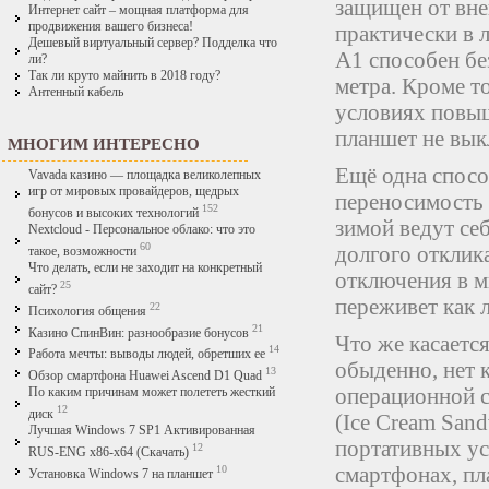
защищен от вне
Интернет сайт – мощная платформа для
продвижения вашего бизнеса!
практически в 
Дешевый виртуальный сервер? Подделка что
A1 способен бе
ли?
Так ли круто майнить в 2018 году?
метра.
Кроме то
Антенный кабель
условиях повыш
планшет не вык
МНОГИМ ИНТЕРЕСНО
Ещё одна спосо
Vavada казино — площадка великолепных
игр от мировых провайдеров, щедрых
переносимость 
152
бонусов и высоких технологий
зимой ведут се
Nextcloud - Персональное облако: что это
60
долгого отклик
такое, возможности
Что делать, если не заходит на конкретный
отключения в м
25
сайт?
переживет как 
22
Психология общения
21
Казино СпинВин: разнообразие бонусов
Что же касается
14
Работа мечты: выводы людей, обретших ее
обыденно, нет 
13
Обзор смартфона Huawei Ascend D1 Quad
операционной с
По каким причинам может полететь жесткий
12
диск
(Ice Cream San
Лучшая Windows 7 SP1 Активированная
портативных ус
12
RUS-ENG x86-x64 (Скачать)
смартфонах, пл
10
Установка Windows 7 на планшет