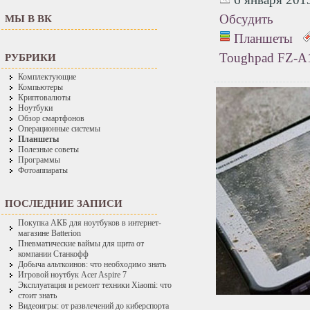
Обсудить
МЫ В ВК
Планшеты
Toughpad FZ-A
РУБРИКИ
Комплектующие
Компьютеры
Криптовалюты
Ноутбуки
Обзор смартфонов
Операционные системы
Планшеты
Полезные советы
Программы
Фотоаппараты
ПОСЛЕДНИЕ ЗАПИСИ
Покупка АКБ для ноутбуков в интернет-
магазине Batterion
Пневматические ваймы для щита от
компании Станкофф
Добыча альткоинов: что необходимо знать
Игровой ноутбук Acer Aspire 7
Эксплуатация и ремонт техники Xiaomi: что
стоит знать
Видеоигры: от развлечений до киберспорта