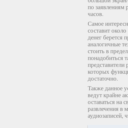
большой экран/
по заявлениям 
часов.
Самое интересн
составит около
денег берется 
аналогичные те
стоить в преде
понадобиться т
представители 
которых функци
достаточно.
Также данное у
ведут крайне ак
оставаться на с
развлечения в 
аудиозаписей, ч