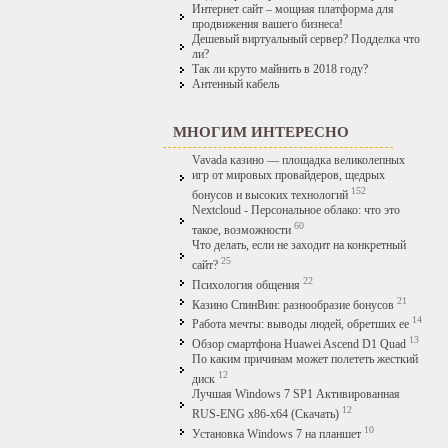
Интернет сайт – мощная платформа для
продвижения вашего бизнеса!
Дешевый виртуальный сервер? Подделка что
ли?
Так ли круто майнить в 2018 году?
Антенный кабель
МНОГИМ ИНТЕРЕСНО
Vavada казино — площадка великолепных
игр от мировых провайдеров, щедрых
152
бонусов и высоких технологий
Nextcloud - Персональное облако: что это
60
такое, возможности
Что делать, если не заходит на конкретный
25
сайт?
22
Психология общения
21
Казино СпинВин: разнообразие бонусов
14
Работа мечты: выводы людей, обретших ее
13
Обзор смартфона Huawei Ascend D1 Quad
По каким причинам может полететь жесткий
12
диск
Лучшая Windows 7 SP1 Активированная
12
RUS-ENG x86-x64 (Скачать)
10
Установка Windows 7 на планшет