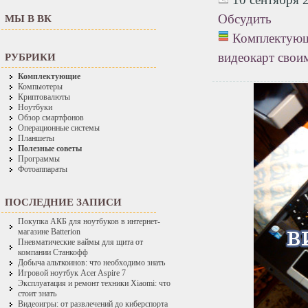
Обсудить
МЫ В ВК
Комплектую
видеокарт свои
РУБРИКИ
Комплектующие
Компьютеры
Криптовалюты
Ноутбуки
Обзор смартфонов
Операционные системы
Планшеты
Полезные советы
Программы
Фотоаппараты
ПОСЛЕДНИЕ ЗАПИСИ
Покупка АКБ для ноутбуков в интернет-
магазине Batterion
Пневматические ваймы для щита от
компании Станкофф
Добыча альткоинов: что необходимо знать
Игровой ноутбук Acer Aspire 7
Эксплуатация и ремонт техники Xiaomi: что
стоит знать
Видеоигры: от развлечений до киберспорта