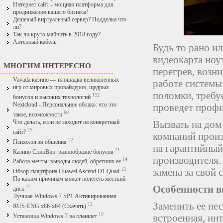
Интернет сайт – мощная платформа для
продвижения вашего бизнеса!
Дешевый виртуальный сервер? Подделка что
ли?
Так ли круто майнить в 2018 году?
Антенный кабель
Будь то рано ил
видеокарта ноу
МНОГИМ ИНТЕРЕСНО
перегрев, возн
Vavada казино — площадка великолепных
работе системы
игр от мировых провайдеров, щедрых
поломки, требу
152
бонусов и высоких технологий
Nextcloud - Персональное облако: что это
проведет профи
60
такое, возможности
Вызвать на дом 
Что делать, если не заходит на конкретный
25
сайт?
компаний произ
22
Психология общения
на гарантийный
21
Казино СпинВин: разнообразие бонусов
производителя. 
14
Работа мечты: выводы людей, обретших ее
замена за свой с
13
Обзор смартфона Huawei Ascend D1 Quad
По каким причинам может полететь жесткий
Особенности в
12
диск
Лучшая Windows 7 SP1 Активированная
Заменить ее нес
12
RUS-ENG x86-x64 (Скачать)
10
встроенная, ин
Установка Windows 7 на планшет