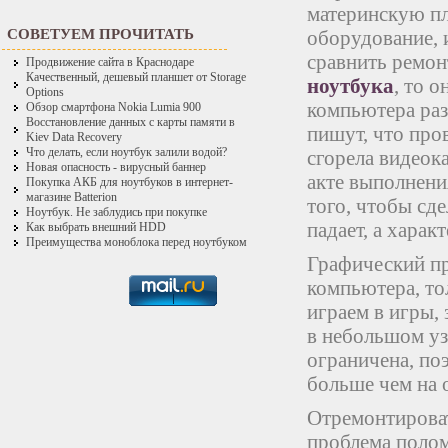
материнскую пл
СОВЕТУЕМ ПРОЧИТАТЬ
оборудование, 
сравнить ремо
Продвижение сайта в Краснодаре
Качественный, дешевый планшет от Storage
ноутбука
, то 
Options
компьютера раз
Обзор смартфона Nokia Lumia 900
Восстановление данных с карты памяти в
пишут, что пров
Kiev Data Recovery
Что делать, если ноутбук залили водой?
сгорела видеока
Новая опасность - вирусный баннер
акте выполнения
Покупка АКБ для ноутбуков в интернет-
магазине Batterion
того, чтобы сд
Ноутбук. Не заблудись при покупке
падает, а хара
Как выбрать внешний HDD
Преимущества моноблока перед ноутбуком
Графический п
компьютера, то
играем в игры,
в небольшом уз
ограничена, поэ
больше чем на
Отремонтирова
проблема полом