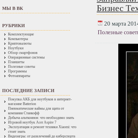
Бизнес Те
МЫ В ВК
20 марта 2014
РУБРИКИ
Полезные сове
Комплектующие
Компьютеры
Криптовалюты
Ноутбуки
Обзор смартфонов
Операционные системы
Планшеты
Полезные советы
Программы
Фотоаппараты
ПОСЛЕДНИЕ ЗАПИСИ
Покупка АКБ для ноутбуков в интернет-
магазине Batterion
Пневматические ваймы для щита от
компании Станкофф
Добыча альткоинов: что необходимо знать
Игровой ноутбук Acer Aspire 7
Эксплуатация и ремонт техники Xiaomi: что
стоит знать
Видеоигры: от развлечений до киберспорта