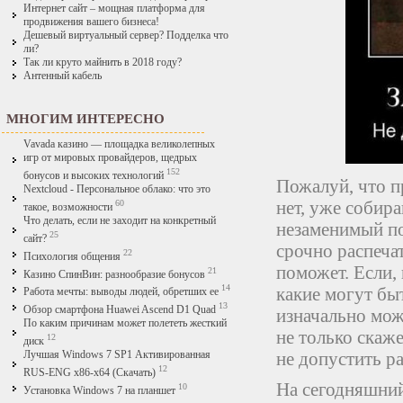
Интернет сайт – мощная платформа для
продвижения вашего бизнеса!
Дешевый виртуальный сервер? Подделка что
ли?
Так ли круто майнить в 2018 году?
Антенный кабель
МНОГИМ ИНТЕРЕСНО
Vavada казино — площадка великолепных
игр от мировых провайдеров, щедрых
152
бонусов и высоких технологий
Пожалуй, что пр
Nextcloud - Персональное облако: что это
нет, уже собир
60
такое, возможности
Что делать, если не заходит на конкретный
незаменимый по
25
сайт?
срочно распечат
22
Психология общения
поможет. Если,
21
Казино СпинВин: разнообразие бонусов
14
какие могут бы
Работа мечты: выводы людей, обретших ее
13
Обзор смартфона Huawei Ascend D1 Quad
изначально мож
По каким причинам может полететь жесткий
не только скаже
12
диск
не допустить р
Лучшая Windows 7 SP1 Активированная
12
RUS-ENG x86-x64 (Скачать)
На сегодняшний
10
Установка Windows 7 на планшет