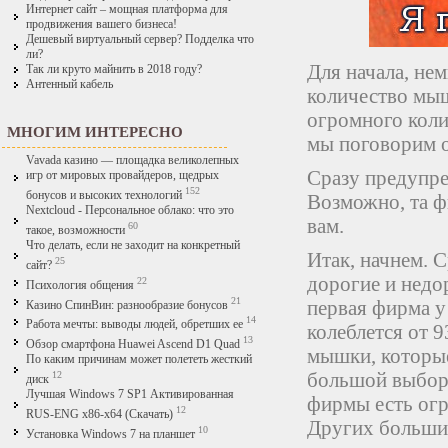
Интернет сайт – мощная платформа для
продвижения вашего бизнеса!
Дешевый виртуальный сервер? Подделка что
ли?
Для начала, не
Так ли круто майнить в 2018 году?
Антенный кабель
количество мыш
огромного колич
МНОГИМ ИНТЕРЕСНО
мы поговорим о
Vavada казино — площадка великолепных
Сразу предупре
игр от мировых провайдеров, щедрых
152
бонусов и высоких технологий
Возможно, та ф
Nextcloud - Персональное облако: что это
вам.
60
такое, возможности
Что делать, если не заходит на конкретный
Итак, начнем. 
25
сайт?
дорогие и недо
22
Психология общения
21
первая фирма у
Казино СпинВин: разнообразие бонусов
14
Работа мечты: выводы людей, обретших ее
колеблется от 
13
Обзор смартфона Huawei Ascend D1 Quad
мышки, которые
По каким причинам может полететь жесткий
большой выбор,
12
диск
Лучшая Windows 7 SP1 Активированная
фирмы есть огр
12
RUS-ENG x86-x64 (Скачать)
Других больших
10
Установка Windows 7 на планшет