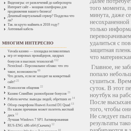
Далее потребуе
Видеоигры: от развлечений до киберспорта
того момента, 
Интернет сайт – мощная платформа для
продвижения вашего бизнеса!
минута, даже се
Дешевый виртуальный сервер? Подделка что
ли?
несохраненной 
Так ли круто майнить в 2018 году?
только информа
Антенный кабель
переворачиваем
удалиться с по
МНОГИМ ИНТЕРЕСНО
защитная пленк
Vavada казино — площадка великолепных
что материнская
игр от мировых провайдеров, щедрых
152
бонусов и высоких технологий
Главное, не заб
Nextcloud - Персональное облако: что это
60
такое, возможности
попало небольш
Что делать, если не заходит на конкретный
сушиться. Врем
25
сайт?
суток. В этот п
22
Психология общения
21
ноутбук на раб
Казино СпинВин: разнообразие бонусов
14
Работа мечты: выводы людей, обретших ее
После высыхани
13
Обзор смартфона Huawei Ascend D1 Quad
того, чтобы он
По каким причинам может полететь жесткий
12
Не следует пыт
диск
Лучшая Windows 7 SP1 Активированная
результаты так
12
RUS-ENG x86-x64 (Скачать)
разбираются в 
10