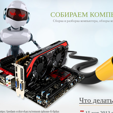
СОБИРАЕМ КОМП
Сборка и разборка компьютера, обзоры 
Что делать
https://pedant-syktyvkar.ru/remont-iphone-6-6plus
15 мая 2013 г