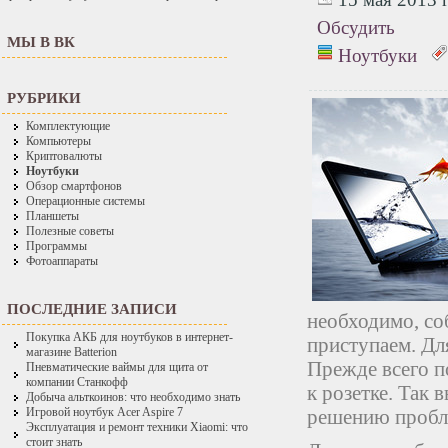
Обсудить
МЫ В ВК
Ноутбуки
РУБРИКИ
Комплектующие
Компьютеры
Криптовалюты
Ноутбуки
Обзор смартфонов
Операционные системы
Планшеты
Полезные советы
Программы
Фотоаппараты
ПОСЛЕДНИЕ ЗАПИСИ
необходимо, со
Покупка АКБ для ноутбуков в интернет-
приступаем. Дл
магазине Batterion
Прежде всего п
Пневматические ваймы для щита от
компании Станкофф
к розетке. Так 
Добыча альткоинов: что необходимо знать
решению пробл
Игровой ноутбук Acer Aspire 7
Эксплуатация и ремонт техники Xiaomi: что
стоит знать