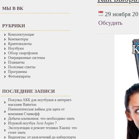
МЫ В ВК
29 ноября 201
Обсудить
РУБРИКИ
Комплектующие
Компьютеры
Криптовалюты
Ноутбуки
Обзор смартфонов
Операционные системы
Планшеты
Полезные советы
Программы
Фотоаппараты
ПОСЛЕДНИЕ ЗАПИСИ
Покупка АКБ для ноутбуков в интернет-
магазине Batterion
Пневматические ваймы для щита от
компании Станкофф
Добыча альткоинов: что необходимо знать
Игровой ноутбук Acer Aspire 7
Эксплуатация и ремонт техники Xiaomi: что
стоит знать
Видеоигры: от развлечений до киберспорта