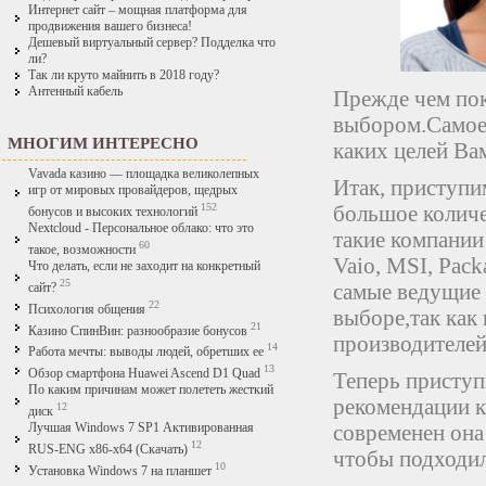
Интернет сайт – мощная платформа для
продвижения вашего бизнеса!
Дешевый виртуальный сервер? Подделка что
ли?
Так ли круто майнить в 2018 году?
Антенный кабель
Прежде чем пок
выбором.Самое 
МНОГИМ ИНТЕРЕСНО
каких целей Ва
Vavada казино — площадка великолепных
Итак, приступи
игр от мировых провайдеров, щедрых
152
большое количе
бонусов и высоких технологий
Nextcloud - Персональное облако: что это
такие компании 
60
такое, возможности
Vaio, MSI, Pack
Что делать, если не заходит на конкретный
25
самые ведущие 
сайт?
22
Психология общения
выборе,так как
21
Казино СпинВин: разнообразие бонусов
производителей
14
Работа мечты: выводы людей, обретших ее
13
Обзор смартфона Huawei Ascend D1 Quad
Теперь приступ
По каким причинам может полететь жесткий
рекомендации к
12
диск
современен она
Лучшая Windows 7 SP1 Активированная
12
RUS-ENG x86-x64 (Скачать)
чтобы подходил
10
Установка Windows 7 на планшет