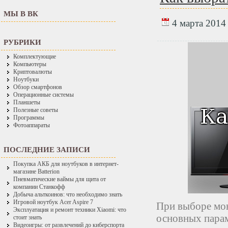
МЫ В ВК
4 марта 2014 
РУБРИКИ
Комплектующие
Компьютеры
Криптовалюты
Ноутбуки
Обзор смартфонов
Операционные системы
Планшеты
Полезные советы
Программы
Фотоаппараты
ПОСЛЕДНИЕ ЗАПИСИ
Покупка АКБ для ноутбуков в интернет-
магазине Batterion
Пневматические ваймы для щита от
компании Станкофф
Добыча альткоинов: что необходимо знать
Игровой ноутбук Acer Aspire 7
При выборе мон
Эксплуатация и ремонт техники Xiaomi: что
основных парам
стоит знать
Видеоигры: от развлечений до киберспорта