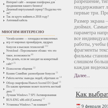
разрешение, ти
Интернет сайт – мощная платформа для
поддерживает 
продвижения вашего бизнеса!
Дешевый виртуальный сервер? Подделка что
первые три. Пр
ли?
Так ли круто майнить в 2018 году?
Размер экрана –
Антенный кабель
дюймах. Самые 
параметра напря
МНОГИМ ИНТЕРЕСНО
все индивидуал
Vavada казино — площадка великолепных
игр от мировых провайдеров, щедрых
работы, учебы 
152
бонусов и высоких технологий
фрагменты текс
Nextcloud - Персональное облако: что это
фильмы становя
60
такое, возможности
Что делать, если не заходит на конкретный
слишком больши
25
сайт?
каждая видеока
22
Психология общения
21
Казино СпинВин: разнообразие бонусов
Далее...
14
Работа мечты: выводы людей, обретших ее
13
Обзор смартфона Huawei Ascend D1 Quad
По каким причинам может полететь жесткий
12
диск
Как выбра
Лучшая Windows 7 SP1 Активированная
12
RUS-ENG x86-x64 (Скачать)
10
Установка Windows 7 на планшет
9 февраля 201