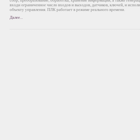
сбор, преобразование, обработка, хранение информации, а также генера
входи ограниченное число входов и выходов, датчиков, ключей, и испол
объекту управления. ПЛК работает в режиме реального времени.
Далее...