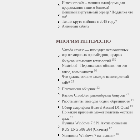
Интернет сайт – мощная платформа для
продвижения вашего бизнеса!
Дешевый виртуальный сервер? Подделка что
ли?
Так ли круто майнить в 2018 году?
Антенный кабель
МНОГИМ ИНТЕРЕСНО
Vavada казино — площадка великолепных
игр от мировых провайдеров, щедрых
152
бонусов и высоких технологий
Nextcloud - Персональное облако: что это
60
такое, возможности
Что делать, если не заходит на конкретный
25
сайт?
22
Психология общения
21
Казино СпинВин: разнообразие бонусов
14
Работа мечты: выводы людей, обретших ее
13
Обзор смартфона Huawei Ascend D1 Quad
По каким причинам может полететь жесткий
12
диск
Лучшая Windows 7 SP1 Активированная
12
RUS-ENG x86-x64 (Скачать)
10
Установка Windows 7 на планшет