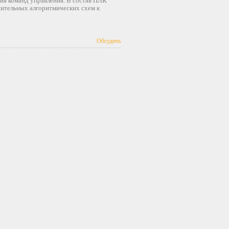
ция команд управления. В состав ПЛК
нительных алгоритмических схем к
Обсудить