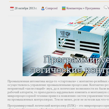
28 октября 2013 г.
Compcool
Компьютеры
»
Программы
Промышленная автоматика когда-то «стартовала» с контактно-релейных
осуществлялось управление промышленными процессами. Контактно-рел
неприятный «шелестящий» звук, да и логические возможности их были ве
рабочий алгоритм, то приходилось кардинально изменять и монтажную с
микропроцессорной техники привел к появлению систем управления тех
на промышленных контроллерах. Тем не менее, реле не исчезли как что-
Программируемый логический контроллер (ПЛК) – это микропроцессорное