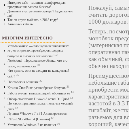
Интернет сайт – мощная платформа для
Пожалуй, самы
продвижения вашего бизнеса!
Дешевый виртуальный сервер? Подделка что
считать дорого
ли?
Так ли круто майнить в 2018 году?
1000 долларов.
Антенный кабель
Теперь, посмот
моноблок предс
МНОГИМ ИНТЕРЕСНО
(материнская пл
Vavada казино — площадка великолепных
игр от мировых провайдеров, щедрых
оперативная па
152
бонусов и высоких технологий
как обычный, с
Nextcloud - Персональное облако: что это
обычно находит
60
такое, возможности
Что делать, если не заходит на конкретный
Преимуществом 
25
сайт?
22
небольшие габа
Психология общения
21
Казино СпинВин: разнообразие бонусов
приобрести мод
14
Работа мечты: выводы людей, обретших ее
характеристики:
13
Обзор смартфона Huawei Ascend D1 Quad
частотой в 3.3 
По каким причинам может полететь жесткий
12
гигабайт, жест
диск
Лучшая Windows 7 SP1 Активированная
разъемов для в
12
RUS-ENG x86-x64 (Скачать)
хороший, качес
10
Установка Windows 7 на планшет