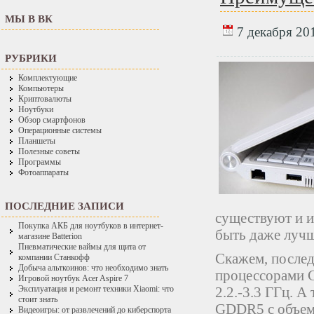
МЫ В ВК
7 декабря 201
РУБРИКИ
Комплектующие
Компьютеры
Криптовалюты
Ноутбуки
Обзор смартфонов
Операционные системы
Планшеты
Полезные советы
Программы
Фотоаппараты
ПОСЛЕДНИЕ ЗАПИСИ
существуют и и
Покупка АКБ для ноутбуков в интернет-
быть даже лучш
магазине Batterion
Пневматические ваймы для щита от
Скажем, после
компании Станкофф
Добыча альткоинов: что необходимо знать
процессорами Co
Игровой ноутбук Acer Aspire 7
2.2.-3.3 ГГц. 
Эксплуатация и ремонт техники Xiaomi: что
стоит знать
GDDR5 с объемо
Видеоигры: от развлечений до киберспорта