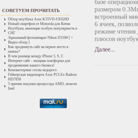
базе операцион
размером 0.3Мп
СОВЕТУЕМ ПРОЧИТАТЬ
встроенный мик
Обзор ноутбука Asus K55VD-SX620D
6 ячеек, позвол
Новый смартфон от Motorola для Китая
Ноутбуки, имеющие особую популярность в
режиме чтения 
СНГ
плюсов ноутбук
Зеркальный фотоаппарат Nikon D3100 [ +
Видео обзор ]
Как продвинуть сайт на первое место в
Далее...
поиске?
В чем разница между iPhone 5, S, C
Интернет сайт – мощная платформа для
продвижения вашего бизнеса!
Компьютерные столы недорого
Геймерская видеокарта Asus PCI-Ex Radeon
HD7850
5 причин покупки процессора AMD, нежели
Intel