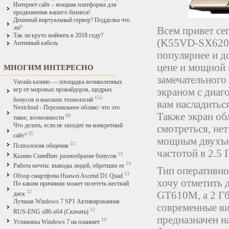
Интернет сайт – мощная платформа для
продвижения вашего бизнеса!
Дешевый виртуальный сервер? Подделка что
ли?
Всем привет се
Так ли круто майнить в 2018 году?
(K55VD-SX620D)
Антенный кабель
популярнее и д
цене и мощной н
МНОГИМ ИНТЕРЕСНО
замечательного
Vavada казино — площадка великолепных
экраном с диаг
игр от мировых провайдеров, щедрых
152
бонусов и высоких технологий
вам насладитьс
Nextcloud - Персональное облако: что это
Также экран об
60
такое, возможности
Что делать, если не заходит на конкретный
смотреться, не
25
сайт?
мощным двухъяд
22
Психология общения
частотой в 2.5 
21
Казино СпинВин: разнообразие бонусов
14
Работа мечты: выводы людей, обретших ее
Тип оперативно
13
Обзор смартфона Huawei Ascend D1 Quad
хочу отметить 
По каким причинам может полететь жесткий
12
GT610M, а 2 Гб
диск
Лучшая Windows 7 SP1 Активированная
современные ви
12
RUS-ENG x86-x64 (Скачать)
предназначен н
10
Установка Windows 7 на планшет