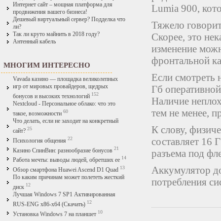
Интернет сайт – мощная платформа для
Lumia 900, кот
продвижения вашего бизнеса!
Дешевый виртуальный сервер? Подделка что
Тяжело говорит
ли?
Так ли круто майнить в 2018 году?
Скорее, это не
Антенный кабель
изменение можн
фронтальной ка
МНОГИМ ИНТЕРЕСНО
Если смотреть 
Vavada казино — площадка великолепных
игр от мировых провайдеров, щедрых
Гб оперативной
152
бонусов и высоких технологий
Наличие неплох
Nextcloud - Персональное облако: что это
тем не менее, п
60
такое, возможности
Что делать, если не заходит на конкретный
К слову, физиче
25
сайт?
22
составляет 16 
Психология общения
21
Казино СпинВин: разнообразие бонусов
разъема под фл
14
Работа мечты: выводы людей, обретших ее
Аккумулятор до
13
Обзор смартфона Huawei Ascend D1 Quad
По каким причинам может полететь жесткий
потребления си
12
диск
Лучшая Windows 7 SP1 Активированная
12
RUS-ENG x86-x64 (Скачать)
10
Установка Windows 7 на планшет