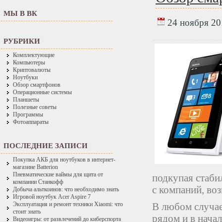
МЫ В ВК
24 ноября 201
РУБРИКИ
Комплектующие
Компьютеры
Криптовалюты
Ноутбуки
Обзор смартфонов
Операционные системы
Планшеты
Полезные советы
Программы
Фотоаппараты
ПОСЛЕДНИЕ ЗАПИСИ
Покупка АКБ для ноутбуков в интернет-
магазине Batterion
Пневматические ваймы для щита от
подкупая стаби
компании Станкофф
с компаний, во
Добыча альткоинов: что необходимо знать
Игровой ноутбук Acer Aspire 7
В любом случае
Эксплуатация и ремонт техники Xiaomi: что
стоит знать
рядом и в начал
Видеоигры: от развлечений до киберспорта