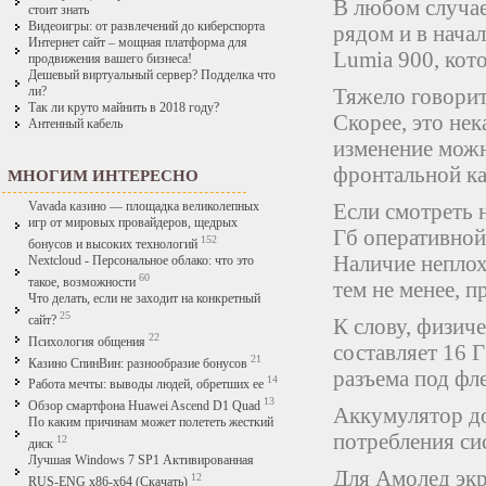
В любом случае
стоит знать
Видеоигры: от развлечений до киберспорта
рядом и в начал
Интернет сайт – мощная платформа для
Lumia 900, кот
продвижения вашего бизнеса!
Дешевый виртуальный сервер? Подделка что
Тяжело говорит
ли?
Так ли круто майнить в 2018 году?
Скорее, это не
Антенный кабель
изменение можн
фронтальной ка
МНОГИМ ИНТЕРЕСНО
Если смотреть 
Vavada казино — площадка великолепных
игр от мировых провайдеров, щедрых
Гб оперативной
152
бонусов и высоких технологий
Наличие неплох
Nextcloud - Персональное облако: что это
60
такое, возможности
тем не менее, п
Что делать, если не заходит на конкретный
25
сайт?
К слову, физиче
22
Психология общения
составляет 16 
21
Казино СпинВин: разнообразие бонусов
разъема под фл
14
Работа мечты: выводы людей, обретших ее
13
Обзор смартфона Huawei Ascend D1 Quad
Аккумулятор до
По каким причинам может полететь жесткий
потребления си
12
диск
Лучшая Windows 7 SP1 Активированная
Для Амолед экр
12
RUS-ENG x86-x64 (Скачать)