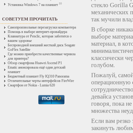
стекло Gorilla 
10
Установка Windows 7 на планшет
механических п
так мучили вла
СОВЕТУЕМ ПРОЧИТАТЬ
Самопроизвольные перезагрузки компьютера
В сборке никак
Помощь в выборе интернет-провайдера
выборе материа
Клавиатура от Penclic, которая заботится о
вашем здоровье
материал, в ко
Беспроводной внешний жесткий диск Seagate
минималистичен
GoFlex Satellite
Где можно приобрести качественные чернила
классически че
для принтера?
Обзор смартфона Huawei Ascend P1
голубом.
Ematic анонсировала ещё один детский
планшет
Пожалуй, самой
Бюджетный планшет Fly IQ310 Panorama
операционную с
Отличительные черты интерфейсов FireWire
Смартфон от Nokia - Lumia 620
сотрудничество 
девайса устано
говоря, пока не
множества неуд
Если вам резко
закинуть любим