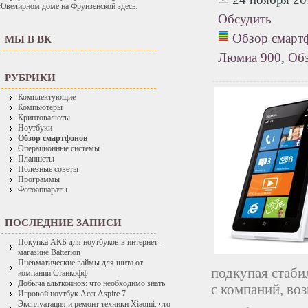
Ювелирном доме на Фрунзенской здесь
.
Обсудить
Обзор смарт
МЫ В ВК
Люмиа 900
,
Обз
РУБРИКИ
Комплектующие
Компьютеры
Криптовалюты
Ноутбуки
Обзор смартфонов
Операционные системы
Планшеты
Полезные советы
Программы
Фотоаппараты
ПОСЛЕДНИЕ ЗАПИСИ
Покупка АКБ для ноутбуков в интернет-
магазине Batterion
Пневматические ваймы для щита от
подкупая стаби
компании Станкофф
Добыча альткоинов: что необходимо знать
с компаний, во
Игровой ноутбук Acer Aspire 7
Эксплуатация и ремонт техники Xiaomi: что