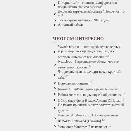
Интернет сайт – мощная платформа для
продвижения вашего бизнеса!
Дешевый виртуальный сервер? Подделка что
ли?
Так ли круто майнить в 2018 году?
Антенный кабель
МНОГИМ ИНТЕРЕСНО
Vavada казино — площадка великолепных
игр от мировых провайдеров, щедрых
152
бонусов и высоких технологий
Nextcloud - Персональное облако: что это
60
такое, возможности
Что делать, если не заходит на конкретный
25
сайт?
22
Психология общения
21
Казино СпинВин: разнообразие бонусов
14
Работа мечты: выводы людей, обретших ее
13
Обзор смартфона Huawei Ascend D1 Quad
По каким причинам может полететь жесткий
12
диск
Лучшая Windows 7 SP1 Активированная
12
RUS-ENG x86-x64 (Скачать)
10
Установка Windows 7 на планшет