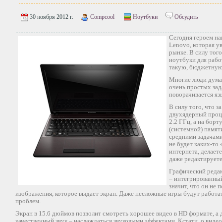
30 ноября 2012 г.
Compcool
Ноутбуки
Обсудить
Сегодня героем на
Lenovo, которая у
рынке. В силу тог
ноутбуки для раб
такую, бюджетную
Многие люди думаю
очень простых зада
поворачивается яз
В силу того, что 
двухядерный проце
2.2 ГГц, а на борт
(системной) памят
средними задачами
не будет каких-то
интернета, делаете
даже редактируете
Графический реда
– интегрированный 
значит, что он не
изображения, которое выдает экран. Даже несложные игры будут работат
проблем.
Экран в 15.6 дюймов позволит смотреть хорошее видео в HD формате, а д
качественный звук – наслаждаться звуковыми эффектами. Кстати, о видео