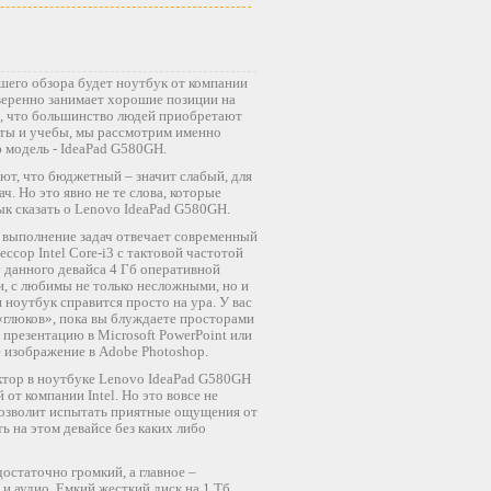
шего обзора будет ноутбук от компании
веренно занимает хорошие позиции на
о, что большинство людей приобретают
оты и учебы, мы рассмотрим именно
 модель - IdeaPad G580GH.
т, что бюджетный – значит слабый, для
ч. Но это явно не те слова, которые
ык сказать о Lenovo IdeaPad G580GH.
за выполнение задач отвечает современный
ссор Intel Core-i3 с тактовой частотой
у данного девайса 4 Гб оперативной
и, с любимы не только несложными, но и
 ноутбук справится просто на ура. У вас
 «глюков», пока вы блуждаете просторами
 презентацию в Microsoft PowerPoint или
 изображение в Adobe Photoshop.
ктор в ноутбуке Lenovo IdeaPad G580GH
от компании Intel. Но это вовсе не
 позволит испытать приятные ощущения от
ь на этом девайсе без каких либо
остаточно громкий, а главное –
 и аудио. Емкий жесткий диск на 1 Тб