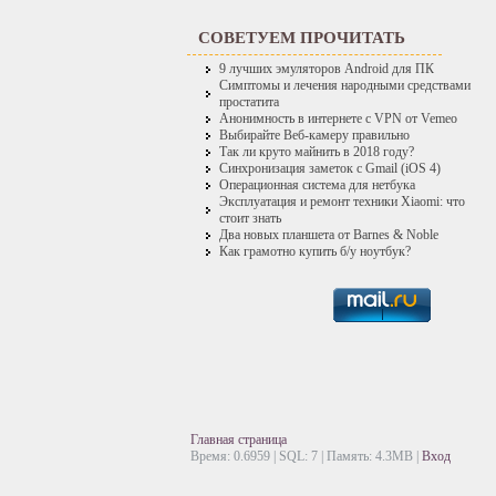
СОВЕТУЕМ ПРОЧИТАТЬ
9 лучших эмуляторов Android для ПК
Симптомы и лечения народными средствами
простатита
Анонимность в интернете с VPN от Vemeo
Выбирайте Веб-камеру правильно
Так ли круто майнить в 2018 году?
Синхронизация заметок с Gmail (iOS 4)
Операционная система для нетбука
Эксплуатация и ремонт техники Xiaomi: что
стоит знать
Два новых планшета от Barnes & Noble
Как грамотно купить б/у ноутбук?
Главная страница
Время: 0.6959 | SQL: 7 | Память: 4.3MB
|
Вход