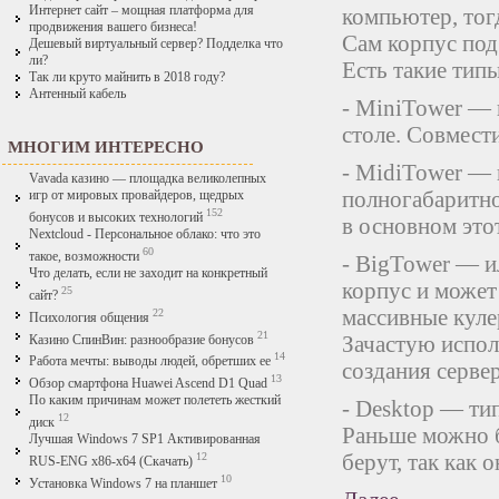
Интернет сайт – мощная платформа для
компьютер, тог
продвижения вашего бизнеса!
Сам корпус под
Дешевый виртуальный сервер? Подделка что
ли?
Есть такие тип
Так ли круто майнить в 2018 году?
Антенный кабель
- MiniTower — 
столе. Совмест
МНОГИМ ИНТЕРЕСНО
- MidiTower — 
Vavada казино — площадка великолепных
полногабаритно
игр от мировых провайдеров, щедрых
152
бонусов и высоких технологий
в основном это
Nextcloud - Персональное облако: что это
60
такое, возможности
- BigTower — и
Что делать, если не заходит на конкретный
корпус и может
25
сайт?
массивные куле
22
Психология общения
21
Зачастую испол
Казино СпинВин: разнообразие бонусов
14
Работа мечты: выводы людей, обретших ее
создания сервер
13
Обзор смартфона Huawei Ascend D1 Quad
По каким причинам может полететь жесткий
- Desktop — ти
12
диск
Раньше можно б
Лучшая Windows 7 SP1 Активированная
берут, так как
12
RUS-ENG x86-x64 (Скачать)
10
Установка Windows 7 на планшет