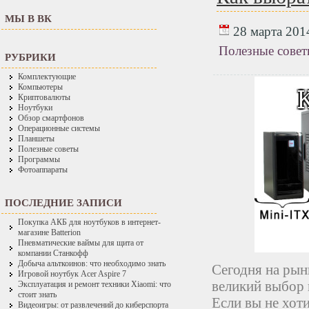
МЫ В ВК
28 марта 2014
Полезные сове
РУБРИКИ
Комплектующие
Компьютеры
Криптовалюты
Ноутбуки
Обзор смартфонов
Операционные системы
Планшеты
Полезные советы
Программы
Фотоаппараты
ПОСЛЕДНИЕ ЗАПИСИ
Покупка АКБ для ноутбуков в интернет-
магазине Batterion
Пневматические ваймы для щита от
компании Станкофф
Добыча альткоинов: что необходимо знать
Сегодня на рын
Игровой ноутбук Acer Aspire 7
великий выбор 
Эксплуатация и ремонт техники Xiaomi: что
стоит знать
Если вы не хоти
Видеоигры: от развлечений до киберспорта