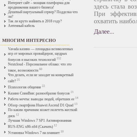
Интернет сайт – мощная платформа для
здесь стала в
продвижения вашего бизнеса!
Дешевый виртуальный сервер? Подделка что
При эффектив
ли?
охватить наибо
Так ли круто майнить в 2018 году?
Антенный кабель
Далее...
МНОГИМ ИНТЕРЕСНО
Vavada казино — площадка великолепных
игр от мировых провайдеров, щедрых
152
бонусов и высоких технологий
Nextcloud - Персональное облако: что это
60
такое, возможности
Что делать, если не заходит на конкретный
25
сайт?
22
Психология общения
21
Казино СпинВин: разнообразие бонусов
14
Работа мечты: выводы людей, обретших ее
13
Обзор смартфона Huawei Ascend D1 Quad
По каким причинам может полететь жесткий
12
диск
Лучшая Windows 7 SP1 Активированная
12
RUS-ENG x86-x64 (Скачать)
10
Установка Windows 7 на планшет