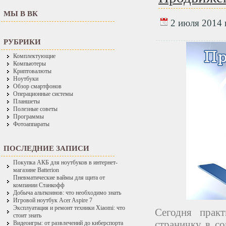
МЫ В ВК
2 июля 2014 г
РУБРИКИ
Комплектующие
Компьютеры
Криптовалюты
Ноутбуки
Обзор смартфонов
Операционные системы
Планшеты
Полезные советы
Программы
Фотоаппараты
ПОСЛЕДНИЕ ЗАПИСИ
Покупка АКБ для ноутбуков в интернет-
магазине Batterion
Пневматические ваймы для щита от
компании Станкофф
Добыча альткоинов: что необходимо знать
Игровой ноутбук Acer Aspire 7
Эксплуатация и ремонт техники Xiaomi: что
Сегодня прак
стоит знать
страничку в со
Видеоигры: от развлечений до киберспорта