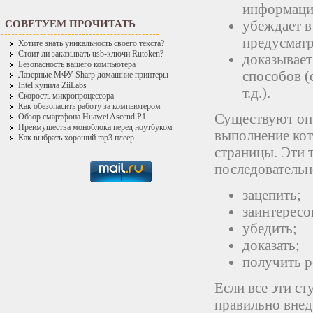
информаци
убеждает в
СОВЕТУЕМ ПРОЧИТАТЬ
предусматр
Хотите знать уникальность своего текста?
Стоит ли заказывать usb-ключи Rutoken?
доказывает
Безопасность вашего компьютера
способов (
Лазерные МФУ Sharp домашние принтеры
Intel купила ZiiLabs
т.д.).
Скорость микропроцессора
Как обезопасить работу за компьютером
Существуют оп
Обзор смартфона Huawei Ascend P1
Преимущества моноблока перед ноутбуком
выполнение ко
Как выбрать хороший mp3 плеер
страницы. Эти 
последовательн
зацепить;
заинтересо
убедить;
доказать;
получить р
Если все эти с
правильно внед