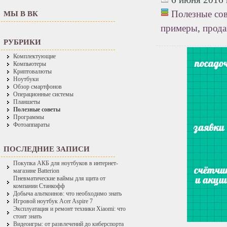
Полезные со
МЫ В ВК
примеры
,
прода
РУБРИКИ
Комплектующие
Компьютеры
Криптовалюты
Ноутбуки
Обзор смартфонов
Операционные системы
Планшеты
Полезные советы
Программы
Фотоаппараты
ПОСЛЕДНИЕ ЗАПИСИ
Покупка АКБ для ноутбуков в интернет-
магазине Batterion
Пневматические ваймы для щита от
компании Станкофф
Добыча альткоинов: что необходимо знать
Игровой ноутбук Acer Aspire 7
Эксплуатация и ремонт техники Xiaomi: что
стоит знать
Видеоигры: от развлечений до киберспорта