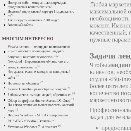
Интернет сайт – мощная платформа для
Любая маркетин
продвижения вашего бизнеса!
максимальной о
Дешевый виртуальный сервер? Подделка что
ли?
необходимость 
Так ли круто майнить в 2018 году?
момент. Именн
Антенный кабель
качественный, 
нужные парамет
МНОГИМ ИНТЕРЕСНО
Vavada казино — площадка великолепных
игр от мировых провайдеров, щедрых
Задачи ле
152
бонусов и высоких технологий
Nextcloud - Персональное облако: что это
Чтобы
лендинг
60
такое, возможности
клиентов, необ
Что делать, если не заходит на конкретный
25
студия «Busines
сайт?
22
Психология общения
более пяти лет
21
Казино СпинВин: разнообразие бонусов
количество пос
14
Работа мечты: выводы людей, обретших ее
маркетингового
13
Обзор смартфона Huawei Ascend D1 Quad
По каким причинам может полететь жесткий
Профессионал
12
диск
задач для ее вл
Лучшая Windows 7 SP1 Активированная
12
RUS-ENG x86-x64 (Скачать)
10
предоставл
Установка Windows 7 на планшет