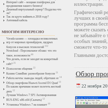
Интернет сайт – мощная платформа для
иллюстрации.
продвижения вашего бизнеса!
Дешевый виртуальный сервер? Подделка что
Графический ре
ли?
Так ли круто майнить в 2018 году?
лучших в своей
Антенный кабель
программа бесп
можете сказать 
МНОГИМ ИНТЕРЕСНО
не забывайте о 
Vavada казино — площадка великолепных
особых знаний,
игр от мировых провайдеров, щедрых
сможете что-то 
152
бонусов и высоких технологий
Nextcloud - Персональное облако: что это
Главными досто
60
такое, возможности
Что делать, если не заходит на конкретный
25
сайт?
22
Психология общения
Обзор про
21
Казино СпинВин: разнообразие бонусов
14
Работа мечты: выводы людей, обретших ее
13
Обзор смартфона Huawei Ascend D1 Quad
22 ноября 201
По каким причинам может полететь жесткий
12
диск
Лучшая Windows 7 SP1 Активированная
12
RUS-ENG x86-x64 (Скачать)
10
Установка Windows 7 на планшет