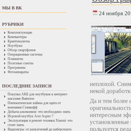
МЫ В ВК
24 ноября 201
РУБРИКИ
Комплектующие
Компьютеры
Криптовалюты
Ноутбуки
Обзор смартфонов
Операционные системы
Планшеты
Полезные советы
Программы
Фотоаппараты
неплохой. Сним
ПОСЛЕДНИЕ ЗАПИСИ
некой доработк
Покупка АКБ для ноутбуков в интернет-
магазине Batterion
Да и тем более
Пневматические ваймы для щита от
оригинальности
компании Станкофф
Добыча альткоинов: что необходимо знать
интересным эфф
Игровой ноутбук Acer Aspire 7
установленные 
Эксплуатация и ремонт техники Xiaomi: что
стоит знать
пользуется ред
Видеоигры: от развлечений до киберспорта