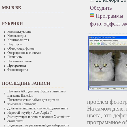
Обсудить
МЫ В ВК
Программы
фото
,
эффект за
РУБРИКИ
Комплектующие
Компьютеры
Криптовалюты
Ноутбуки
Обзор смартфонов
Операционные системы
Планшеты
Полезные советы
Программы
Фотоаппараты
ПОСЛЕДНИЕ ЗАПИСИ
Покупка АКБ для ноутбуков в интернет-
магазине Batterion
Пневматические ваймы для щита от
проблем фотогр
компании Станкофф
На самом деле, 
Добыча альткоинов: что необходимо знать
Игровой ноутбук Acer Aspire 7
цвета, это дефе
Эксплуатация и ремонт техники Xiaomi: что
программное об
стоит знать
Видеоигры: от развлечений до киберспорта