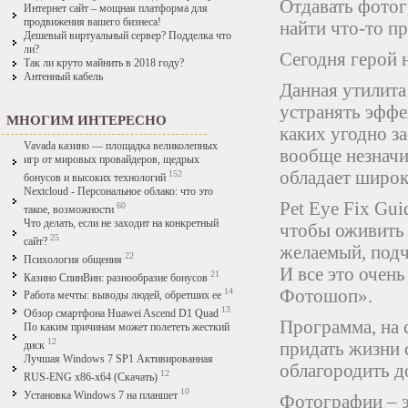
Отдавать фото
Интернет сайт – мощная платформа для
продвижения вашего бизнеса!
найти что-то п
Дешевый виртуальный сервер? Подделка что
ли?
Сегодня герой 
Так ли круто майнить в 2018 году?
Антенный кабель
Данная утилита
устранять эффе
МНОГИМ ИНТЕРЕСНО
каких угодно з
Vavada казино — площадка великолепных
вообще незначит
игр от мировых провайдеров, щедрых
обладает широ
152
бонусов и высоких технологий
Nextcloud - Персональное облако: что это
Pet Eye Fix Gui
60
такое, возможности
Что делать, если не заходит на конкретный
чтобы оживить 
25
сайт?
желаемый, подч
22
Психология общения
И все это очень
21
Казино СпинВин: разнообразие бонусов
Фотошоп».
14
Работа мечты: выводы людей, обретших ее
13
Обзор смартфона Huawei Ascend D1 Quad
Программа, на 
По каким причинам может полететь жесткий
12
придать жизни 
диск
Лучшая Windows 7 SP1 Активированная
облагородить д
12
RUS-ENG x86-x64 (Скачать)
10
Установка Windows 7 на планшет
Фотографии – э