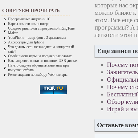
которые нас ок
СОВЕТУЕМ ПРОЧИТАТЬ
можно ближе к 
этом. Все еще 
Программные лицензии 1С
Карты памяти компьютера
программы? А в
Создаем рингтоны с программой RingTone
Maker
легкости этой
YotaPhone – смартфон с 2 дисплеями
Аксессуары для Iphone
Что делать, если не заходит на конкретный
Еще записи п
сайт?
Особенности игры на популярных слотах
Как защитить папки на внешних USB-дисках
Почему пос
На что следует обращать внимание при
покупке нетбука
Зажигатель
Рекомендации по выбору Web-камеры
Официальн
Почему сто
Бесплатны
Обзор кули
Играй и в
Оставьте ком