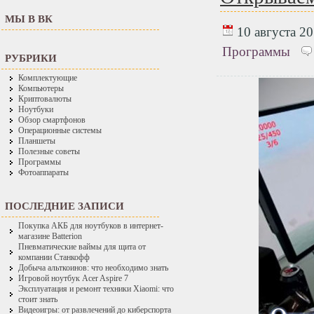
МЫ В ВК
10 августа 20
Программы
РУБРИКИ
Комплектующие
Компьютеры
Криптовалюты
Ноутбуки
Обзор смартфонов
Операционные системы
Планшеты
Полезные советы
Программы
Фотоаппараты
ПОСЛЕДНИЕ ЗАПИСИ
Покупка АКБ для ноутбуков в интернет-
магазине Batterion
Пневматические ваймы для щита от
компании Станкофф
Добыча альткоинов: что необходимо знать
Игровой ноутбук Acer Aspire 7
Эксплуатация и ремонт техники Xiaomi: что
стоит знать
Видеоигры: от развлечений до киберспорта