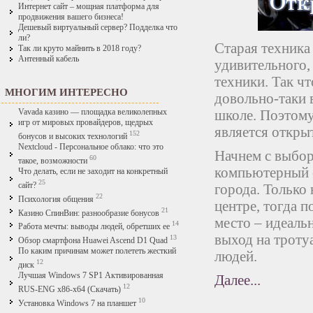
Интернет сайт – мощная платформа для
продвижения вашего бизнеса!
Дешевый виртуальный сервер? Подделка что
ли?
Старая техника
Так ли круто майнить в 2018 году?
Антенный кабель
удивительного,
техники. Так ч
МНОГИМ ИНТЕРЕСНО
довольно-таки в
школе. Поэтому
Vavada казино — площадка великолепных
игр от мировых провайдеров, щедрых
является откры
152
бонусов и высоких технологий
Nextcloud - Персональное облако: что это
Начнем с выбор
60
такое, возможности
компьютерный с
Что делать, если не заходит на конкретный
25
сайт?
города. Только 
22
Психология общения
центре, тогда 
21
Казино СпинВин: разнообразие бонусов
место – идеаль
14
Работа мечты: выводы людей, обретших ее
выход на троту
13
Обзор смартфона Huawei Ascend D1 Quad
По каким причинам может полететь жесткий
людей.
12
диск
Лучшая Windows 7 SP1 Активированная
Далее...
12
RUS-ENG x86-x64 (Скачать)
10
Установка Windows 7 на планшет