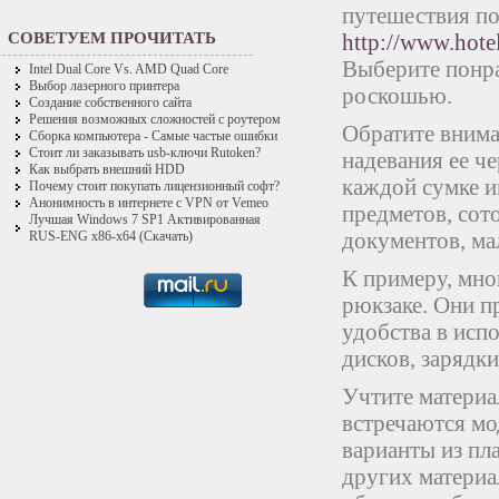
путешествия по
СОВЕТУЕМ ПРОЧИТАТЬ
http://www.hotel
Выберите понра
Intel Dual Core Vs. AMD Quad Core
Выбор лазерного принтера
роскошью.
Создание собственного сайта
Решения возможных сложностей с роутером
Обратите внима
Сборка компьютера - Самые частые ошибки
Стоит ли заказывать usb-ключи Rutoken?
надевания ее ч
Как выбрать внешний HDD
каждой сумке и
Почему стоит покупать лицензионный софт?
Анонимность в интернете с VPN от Vemeo
предметов, сот
Лучшая Windows 7 SP1 Активированная
документов, ма
RUS-ENG x86-x64 (Скачать)
К примеру, мно
рюкзаке. Они п
удобства в исп
дисков, зарядк
Учтите материа
встречаются мо
варианты из пл
других материа