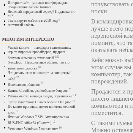
почувствовать 
Интернет сайт – мощная платформа для
продвижения вашего бизнеса!
носки.
Дешевый виртуальный сервер? Подделка что
ли?
В командировке
Так ли круто майнить в 2018 году?
Антенный кабель
лучше всего по
переносной ком
МНОГИМ ИНТЕРЕСНО
помните, что т
Vavada казино — площадка великолепных
оказывать небл
игр от мировых провайдеров, щедрых
152
бонусов и высоких технологий
Кейс можно выб
Nextcloud - Персональное облако: что это
этом случае вы
60
такое, возможности
компьютер, так 
Что делать, если не заходит на конкретный
25
сайт?
повреждений.
22
Психология общения
21
Продаются и пр
Казино СпинВин: разнообразие бонусов
14
Работа мечты: выводы людей, обретших ее
ничего лишнего
13
Обзор смартфона Huawei Ascend D1 Quad
компьютера и н
По каким причинам может полететь жесткий
поместится.
12
диск
Лучшая Windows 7 SP1 Активированная
С такими сумка
12
RUS-ENG x86-x64 (Скачать)
10
Можно оставлят
Установка Windows 7 на планшет