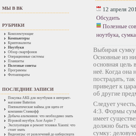
МЫ В ВК
12 апреля 201
Обсудить
РУБРИКИ
Полезные со
ноутбука
,
сумка
Комплектующие
Компьютеры
Криптовалюты
Ноутбуки
Выбирая сумку 
Обзор смартфонов
Основные из ни
Операционные системы
Планшеты
основная цель 
Полезные советы
неё. Когда она
Программы
Фотоаппараты
пострадать, так
приведет к цар
ПОСЛЕДНИЕ ЗАПИСИ
об другие пред
Покупка АКБ для ноутбуков в интернет-
Следует учесть
магазине Batterion
Пневматические ваймы для щита от
4:3. Формы сум
компании Станкофф
Добыча альткоинов: что необходимо знать
имеет существе
Игровой ноутбук Acer Aspire 7
должно быть че
Эксплуатация и ремонт техники Xiaomi: что
стоит знать
сумку: деловую
Видеоигры: от развлечений до киберспорта