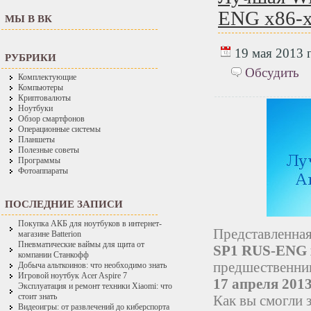
ENG x86-x
МЫ В ВК
19 мая 2013 г
РУБРИКИ
Обсудить
Комплектующие
Компьютеры
Криптовалюты
Ноутбуки
Обзор смартфонов
Операционные системы
Планшеты
Полезные советы
Программы
Фотоаппараты
ПОСЛЕДНИЕ ЗАПИСИ
Покупка АКБ для ноутбуков в интернет-
Представленная
магазине Batterion
Пневматические ваймы для щита от
SP1 RUS-ENG x
компании Станкофф
предшественни
Добыча альткоинов: что необходимо знать
Игровой ноутбук Acer Aspire 7
17 апреля 2013
Эксплуатация и ремонт техники Xiaomi: что
стоит знать
Как вы смогли з
Видеоигры: от развлечений до киберспорта