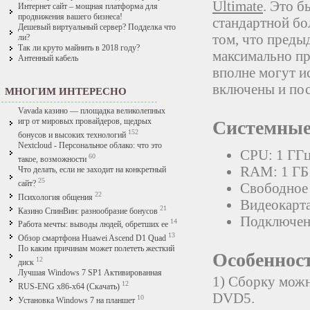
Ultimate
. Это б
Интернет сайт – мощная платформа для
продвижения вашего бизнеса!
стандартной бо
Дешевый виртуальный сервер? Подделка что
том, что преды
ли?
Так ли круто майнить в 2018 году?
максимально п
Антенный кабель
вполне могут и
включены и по
МНОГИМ ИНТЕРЕСНО
Vavada казино — площадка великолепных
игр от мировых провайдеров, щедрых
Системные
152
бонусов и высоких технологий
Nextcloud - Персональное облако: что это
CPU: 1 ГГ
60
такое, возможности
RAM: 1 ГБ 
Что делать, если не заходит на конкретный
25
сайт?
Свободное 
22
Психология общения
Видеокарта
21
Казино СпинВин: разнообразие бонусов
Подключени
14
Работа мечты: выводы людей, обретших ее
13
Обзор смартфона Huawei Ascend D1 Quad
По каким причинам может полететь жесткий
Особенност
12
диск
Лучшая Windows 7 SP1 Активированная
1) Сборку можн
12
RUS-ENG x86-x64 (Скачать)
DVD5.
10
Установка Windows 7 на планшет