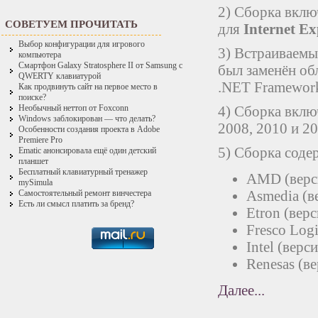
2) Сборка включ
СОВЕТУЕМ ПРОЧИТАТЬ
для
Internet Ex
Выбор конфигурации для игрового
3) Встраиваемый
компьютера
Смартфон Galaxy Stratosphere II от Samsung с
был заменён об
QWERTY клавиатурой
.NET Framework 
Как продвинуть сайт на первое место в
поиске?
4) Сборка включ
Необычный неттоп от Foxconn
Windows заблокирован — что делать?
2008, 2010 и 20
Особенности создания проекта в Adobe
Premiere Pro
5) Сборка соде
Ematic анонсировала ещё один детский
планшет
Бесплатный клавиатурный тренажер
AMD (верси
mySimula
Asmedia (ве
Самостоятельный ремонт винчестера
Есть ли смысл платить за бренд?
Etron (вер
Fresco Logi
Intel (верс
Renesas (ве
Далее...