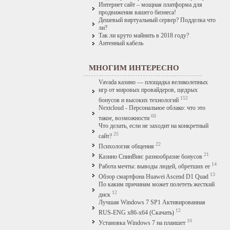
Интернет сайт – мощная платформа для
продвижения вашего бизнеса!
Дешевый виртуальный сервер? Подделка что
ли?
Так ли круто майнить в 2018 году?
Антенный кабель
МНОГИМ ИНТЕРЕСНО
Vavada казино — площадка великолепных
игр от мировых провайдеров, щедрых
152
бонусов и высоких технологий
Nextcloud - Персональное облако: что это
60
такое, возможности
Что делать, если не заходит на конкретный
25
сайт?
22
Психология общения
21
Казино СпинВин: разнообразие бонусов
14
Работа мечты: выводы людей, обретших ее
13
Обзор смартфона Huawei Ascend D1 Quad
По каким причинам может полететь жесткий
12
диск
Лучшая Windows 7 SP1 Активированная
12
RUS-ENG x86-x64 (Скачать)
10
Установка Windows 7 на планшет