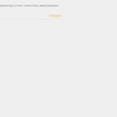
мпьютера стоит отнестись максимально
Обсудить