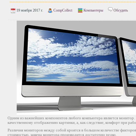
19 ноября 2017 г.
CompCollect
Компьютеры
Обсудить
Одним из важнейших компонентов любого компьютера является монитор. И
качественному отображению картинки, а, как следствие, комфорт при раб
Различия мониторов между собой кроятся в большом количестве факторов.
стоимостью, замена монитора производится достаточно редко.