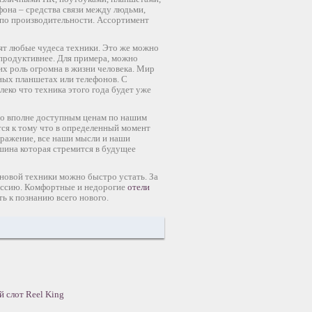
она – средства связи между людьми,
по производительности. Ассортимент
ят любые чудеса техники. Это же можно
,продуктивнее. Для примера, можно
их роль огромна в жизни человека. Мир
нных планшетах или телефонов. С
леко что техника этого года будет уже
по вполне доступным ценам по нашим
ится к тому что в определенный момент
бражение, все наши мысли и наши
шина которая стремится в будущее
 новой техники можно быстро устать. За
рессию. Комфортные и недорогие
отели
ь к познанию всего нового.
 слот Reel King