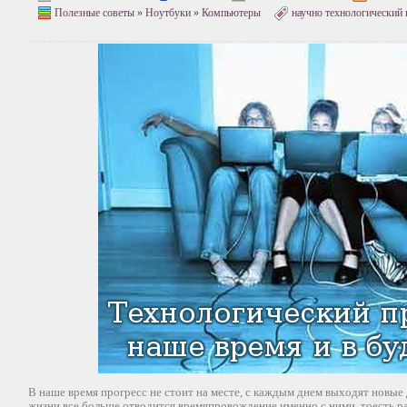
Полезные советы
»
Ноутбуки
»
Компьютеры
научно технологический 
В наше время прогресс не стоит на месте, с каждым днем выходят новые 
жизни все больше отводится времяпровождение именно с ними, тоесть 