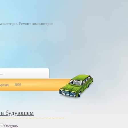
омпьютеров. Ремонт компьютеров
Архив
RSS
и в будующем
Обсудить