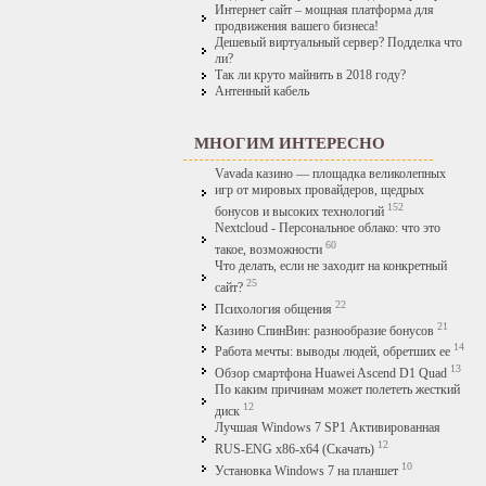
Интернет сайт – мощная платформа для
продвижения вашего бизнеса!
Дешевый виртуальный сервер? Подделка что
ли?
Так ли круто майнить в 2018 году?
Антенный кабель
МНОГИМ ИНТЕРЕСНО
Vavada казино — площадка великолепных
игр от мировых провайдеров, щедрых
152
бонусов и высоких технологий
Nextcloud - Персональное облако: что это
60
такое, возможности
Что делать, если не заходит на конкретный
25
сайт?
22
Психология общения
21
Казино СпинВин: разнообразие бонусов
14
Работа мечты: выводы людей, обретших ее
13
Обзор смартфона Huawei Ascend D1 Quad
По каким причинам может полететь жесткий
12
диск
Лучшая Windows 7 SP1 Активированная
12
RUS-ENG x86-x64 (Скачать)
10
Установка Windows 7 на планшет