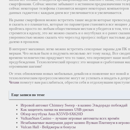
смартфонами. Сейчас многие забывают о истинном предназначении телеф
сейчас некоторые телефоны становятся мощнее некоторых компьютеров 
данных гаджетов с каждым днем все увеличивается и увеличивается.
На рынке смартфонов можно встретить такие модели которые превосход
и сказать и о планшетах, которые по параметрам становятся все мощнее 
пройтись просто по любым общественным местам и убедится в том, что 
стремится к идеалу, это же можно сказать и о ноутбуках и о ранее сказа
уверенностью можно сказать что через год прогресс пойдет настолько да
далеко в прошлом.
В интернет магазинах легко можно встретить сенсорные экраны для ПК 
меркам. Что нельзя было и подумать несколько лет тому назад. Все свод
времени человечество придумает что то такое, что перевернет наше воо
предубеждения. Технологический процесс это мощная и сработанная ма
огромными шагами!
От этих обновлении новых мобильных девайсов и появление все новой и
технологическим прогрессом многие могут не успевать и впадать в деп
Чехии
помогут вам расслабиться, обрести себя и отдохнувшим приступит
Еще записи по теме
Игровой автомат Chimney Sweep - в казино Эльдорадо побеждай
Как защитить папки на внешних USB-дисках
Обзор ноутбука Asus K55VD-SX620D
VulkanStars Casino – лучшие игровые автоматы всех времён
Незабываемые выигрыши дарит казино Вулкан Платинум в игровой
Vulcan Hall - Вейджеры и бонусы