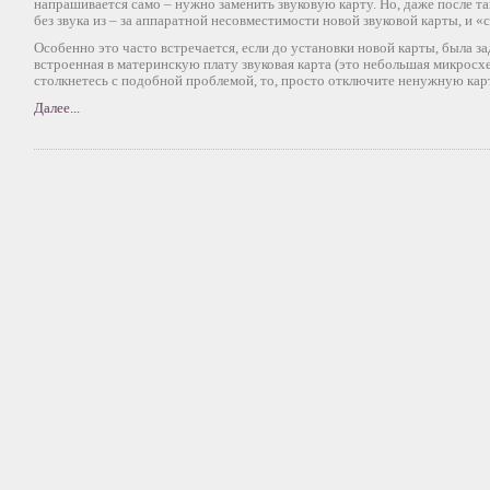
напрашивается само – нужно заменить звуковую карту. Но, даже после т
без звука из – за аппаратной несовместимости новой звуковой карты, и «
Особенно это часто встречается, если до установки новой карты, была за
встроенная в материнскую плату звуковая карта (это небольшая микросхе
столкнетесь с подобной проблемой, то, просто отключите ненужную карт
Далее...