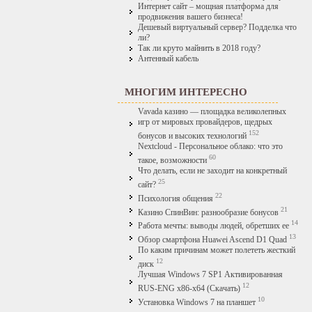
Интернет сайт – мощная платформа для
продвижения вашего бизнеса!
Дешевый виртуальный сервер? Подделка что
ли?
Так ли круто майнить в 2018 году?
Антенный кабель
МНОГИМ ИНТЕРЕСНО
Vavada казино — площадка великолепных
игр от мировых провайдеров, щедрых
152
бонусов и высоких технологий
Nextcloud - Персональное облако: что это
60
такое, возможности
Что делать, если не заходит на конкретный
25
сайт?
22
Психология общения
21
Казино СпинВин: разнообразие бонусов
14
Работа мечты: выводы людей, обретших ее
13
Обзор смартфона Huawei Ascend D1 Quad
По каким причинам может полететь жесткий
12
диск
Лучшая Windows 7 SP1 Активированная
12
RUS-ENG x86-x64 (Скачать)
10
Установка Windows 7 на планшет