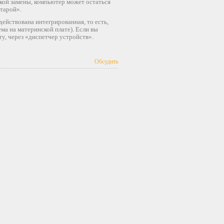
акой замены, компьютер может остаться
старой».
действована интегрированная, то есть,
ма на материнской плате). Если вы
у, через «диспетчер устройств».
Обсудить