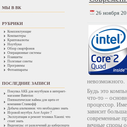
МЫ В ВК
26 ноября 201
РУБРИКИ
Комплектующие
Компьютеры
Криптовалюты
Ноутбуки
Обзор смартфонов
Операционные системы
Планшеты
Полезные советы
Программы
Фотоаппараты
невозможного.
ПОСЛЕДНИЕ ЗАПИСИ
Будь это компь
Покупка АКБ для ноутбуков в интернет-
магазине Batterion
что-то – основ
Пневматические ваймы для щита от
процессор. Имен
компании Станкофф
Добыча альткоинов: что необходимо знать
зависит больша
Игровой ноутбук Acer Aspire 7
современные пр
Эксплуатация и ремонт техники Xiaomi: что
стоит знать
вечные споры о
Видеоигры: от развлечений до киберспорта