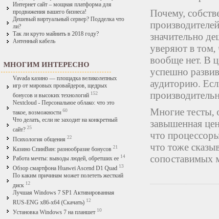
Интернет сайт – мощная платформа для
Почему, собств
продвижения вашего бизнеса!
Дешевый виртуальный сервер? Подделка что
производителей
ли?
Так ли круто майнить в 2018 году?
значительно де
Антенный кабель
уверяют в том, 
вообще нет. В 
МНОГИМ ИНТЕРЕСНО
успешно развив
Vavada казино — площадка великолепных
аудиторию. Есл
игр от мировых провайдеров, щедрых
производительно
152
бонусов и высоких технологий
Nextcloud - Персональное облако: что это
Многие тесты, 
60
такое, возможности
Что делать, если не заходит на конкретный
завышенная цена
25
сайт?
что процессоры
22
Психология общения
что тоже сказыв
21
Казино СпинВин: разнообразие бонусов
сопоставимых 
14
Работа мечты: выводы людей, обретших ее
13
Обзор смартфона Huawei Ascend D1 Quad
По каким причинам может полететь жесткий
12
диск
Лучшая Windows 7 SP1 Активированная
12
RUS-ENG x86-x64 (Скачать)
10
Установка Windows 7 на планшет