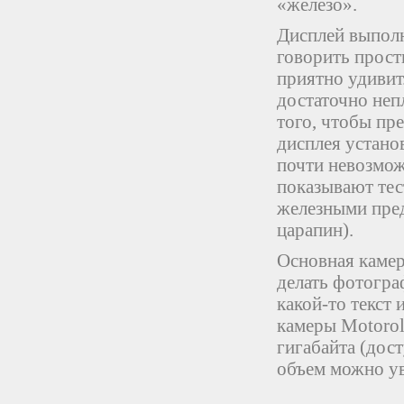
«железо».
Дисплей выпол
говорить прост
приятно удивит
достаточно неп
того, чтобы пр
дисплея установ
почти невозмож
показывают тес
железными пред
царапин).
Основная камер
делать фотогра
какой-то текст 
камеры Motorol
гигабайта (дост
объем можно у