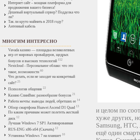
Интернет сайт – мощная платформа для
продвижения вашего бизнеса!
Дешевый виртуальный сервер? Подделка что
ли?
Так ли круто майнить в 2018 году?
Антенный кабель
МНОГИМ ИНТЕРЕСНО
Vavada казино — площадка великолепных
игр от мировых провайдеров, щедрых
152
бонусов и высоких технологий
Nextcloud - Персональное облако: что это
60
такое, возможности
Что делать, если не заходит на конкретный
25
сайт?
22
Психология общения
21
Казино СпинВин: разнообразие бонусов
14
Работа мечты: выводы людей, обретших ее
13
Обзор смартфона Huawei Ascend D1 Quad
и целом по соо
По каким причинам может полететь жесткий
хуже других, н
12
диск
Лучшая Windows 7 SP1 Активированная
Samsung, HTC, 
12
RUS-ENG x86-x64 (Скачать)
ещё один смарт
10
Установка Windows 7 на планшет