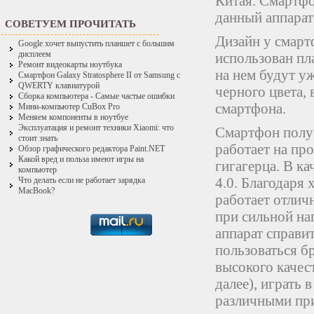
Китая. Смартфо
данный аппарат 
СОВЕТУЕМ ПРОЧИТАТЬ
Дизайн у смарт
Google хочет выпустить планшет с большим
дисплеем
использован пл
Ремонт видеокарты ноутбука
на нем будут уж
Смартфон Galaxy Stratosphere II от Samsung с
QWERTY клавиатурой
черного цвета,
Сборка компьютера - Самые частые ошибки
смартфона.
Мини-компьютер CuBox Pro
Меняем компоненты в ноутбуе
Эксплуатация и ремонт техники Xiaomi: что
Смартфон полу
стоит знать
работает на про
Обзор графического редактора Paint.NET
Какой вред и польза имеют игры на
гигагерца. В к
компьютер
4.0. Благодаря
Что делать если не работает зарядка
MacBook?
работает отлич
при сильной на
аппарат справи
пользоваться б
высокого качест
далее), играть 
различными пр