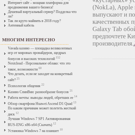
«кустарных» ус
Интернет сайт – мощная платформа для
(NokLa), Apple
продвижения вашего бизнеса!
Дешевый виртуальный сервер? Подделка что
выпускают и по
ли?
качественных п
Так ли круто майнить в 2018 году?
Антенный кабель
Galaxy Tab обо
предпочтете Ки
МНОГИМ ИНТЕРЕСНО
производителя.
Vavada казино — площадка великолепных
игр от мировых провайдеров, щедрых
152
бонусов и высоких технологий
Nextcloud - Персональное облако: что это
60
такое, возможности
Что делать, если не заходит на конкретный
25
сайт?
22
Психология общения
21
Казино СпинВин: разнообразие бонусов
14
Работа мечты: выводы людей, обретших ее
13
Обзор смартфона Huawei Ascend D1 Quad
По каким причинам может полететь жесткий
12
диск
Лучшая Windows 7 SP1 Активированная
12
RUS-ENG x86-x64 (Скачать)
10
Установка Windows 7 на планшет