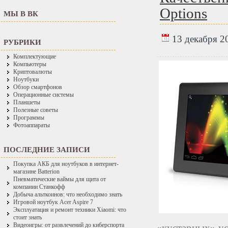
Options
МЫ В ВК
13 декабря 20
РУБРИКИ
Комплектующие
Компьютеры
Криптовалюты
Ноутбуки
Обзор смартфонов
Операционные системы
Планшеты
Полезные советы
Программы
Фотоаппараты
ПОСЛЕДНИЕ ЗАПИСИ
Покупка АКБ для ноутбуков в интернет-
магазине Batterion
Пневматические ваймы для щита от
компании Станкофф
Добыча альткоинов: что необходимо знать
Игровой ноутбук Acer Aspire 7
Эксплуатация и ремонт техники Xiaomi: что
стоит знать
Видеоигры: от развлечений до киберспорта