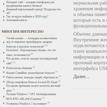
нормальная раб
Интернет сайт – мощная платформа для
продвижения вашего бизнеса!
хранения инфор
Дешевый виртуальный сервер? Подделка что
ли?
и объемы памят
Так ли круто майнить в 2018 году?
которые есть в
Антенный кабель
функциональные
МНОГИМ ИНТЕРЕСНО
Обычно данные 
Vavada казино — площадка великолепных
Внутренние жес
игр от мировых провайдеров, щедрых
подключаются 
152
бонусов и высоких технологий
плате компьюте
Nextcloud - Персональное облако: что это
60
такое, возможности
информации и х
Что делать, если не заходит на конкретный
прочный корпу
25
сайт?
интерфейса US
22
Психология общения
21
Казино СпинВин: разнообразие бонусов
Далее...
14
Работа мечты: выводы людей, обретших ее
13
Обзор смартфона Huawei Ascend D1 Quad
По каким причинам может полететь жесткий
12
диск
Лучшая Windows 7 SP1 Активированная
12
RUS-ENG x86-x64 (Скачать)
10
Установка Windows 7 на планшет