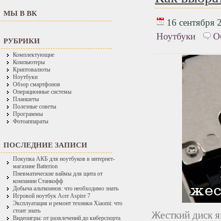
МЫ В ВК
16 сентября 2
Ноутбуки
О
РУБРИКИ
Комплектующие
Компьютеры
Криптовалюты
Ноутбуки
Обзор смартфонов
Операционные системы
Планшеты
Полезные советы
Программы
Фотоаппараты
ПОСЛЕДНИЕ ЗАПИСИ
Покупка АКБ для ноутбуков в интернет-
магазине Batterion
Пневматические ваймы для щита от
компании Станкофф
Добыча альткоинов: что необходимо знать
Игровой ноутбук Acer Aspire 7
Эксплуатация и ремонт техники Xiaomi: что
стоит знать
Жесткий диск я
Видеоигры: от развлечений до киберспорта