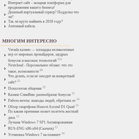
Интернет сайт – мощная платформа для
продвижения вашего бизнеса!
Дешевый виртуальный сервер? Подделка что
ли?
Так ли круто майнить в 2018 году?
Антенный кабель
МНОГИМ ИНТЕРЕСНО
Vavada казино — площадка великолепных
игр от мировых провайдеров, щедрых
152
бонусов и высоких технологий
Nextcloud - Персональное облако: что это
60
такое, возможности
Что делать, если не заходит на конкретный
25
сайт?
22
Психология общения
21
Казино СпинВин: разнообразие бонусов
14
Работа мечты: выводы людей, обретших ее
13
Обзор смартфона Huawei Ascend D1 Quad
По каким причинам может полететь жесткий
12
диск
Лучшая Windows 7 SP1 Активированная
12
RUS-ENG x86-x64 (Скачать)
10
Установка Windows 7 на планшет