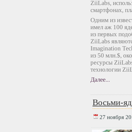
ZiiLabs, испол
смартфонах, пла
Одним из извес
имел аж 100 яде
из первых под
ZiiLabs являют
Imagination Te
из 50 млн.$, о
ресурсы ZiiLab
технологии Zii
Далее...
Восьми-яд
27 ноября 201