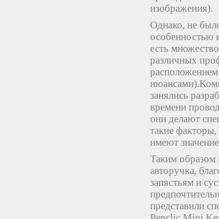
изображения).
Однако, не был
особенностью к
есть множество
различных про
расположением 
нюансами).Комп
занялись разра
времени провод
они делают сп
такие факторы, 
имеют значение
Таким образом 
авторучка, бла
запястьям и су
предпочтительн
представили сп
Penclic Mini K