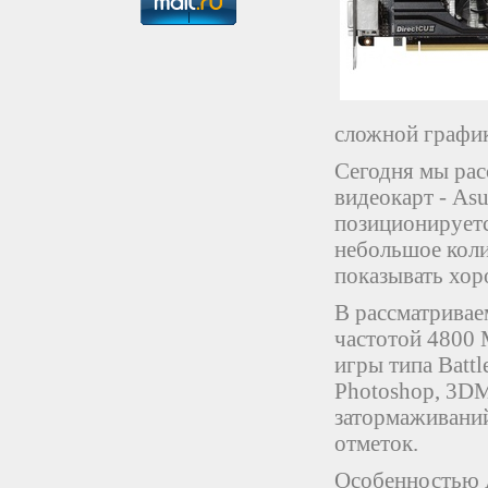
сложной график
Сегодня мы рас
видеокарт - As
позиционируетс
небольшое коли
показывать хор
В рассматривае
частотой 4800 
игры типа Battl
Photoshop, 3DM
затормаживаний
отметок.
Особенностью A