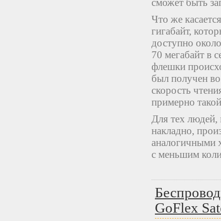
сможет быть за
Что же касается
гигабайт, кото
доступно около
70 мегабайт в с
флешки происхо
был получен во
скорость чтения
примерно такой 
Для тех людей,
накладно, прои
аналогичными ха
с меньшим коли
Беспровод
GoFlex Sate