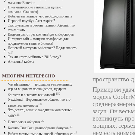
магазине Batterion
Пневматические ваймы для щита от
компании Станкофф
Добыча альткоинов: что необходимо знать
Игровой ноутбук Acer Aspire 7
Эксплуатация и ремонт техники Xiaomi: что
стоит знать
Видеоигры: от развлечений до киберспорта
Интернет сайт – мощная платформа для
продвижения вашего бизнеса!
Дешевый виртуальный сервер? Подделка что
ли?
Так ли круто майнить в 2018 году?
Антенный кабель
МНОГИМ ИНТЕРЕСНО
пространство д
Vavada казино — площадка великолепных
Примером удачн
игр от мировых провайдеров, щедрых
152
бонусов и высоких технологий
модель CoolerMa
Nextcloud - Персональное облако: что это
среднеразмерны
60
такое, возможности
задач. Он весь
Что делать, если не заходит на конкретный
25
сайт?
возникнуть про
22
Психология общения
мощных, серьез
21
Казино СпинВин: разнообразие бонусов
нем есть возмо
14
Работа мечты: выводы людей, обретших ее