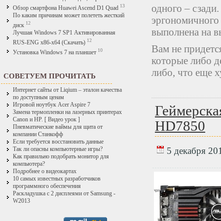
одного – сзади.
13
Обзор смартфона Huawei Ascend D1 Quad
По каким причинам может полететь жесткий
эргономичного 
12
диск
выполнена на в
Лучшая Windows 7 SP1 Активированная
12
RUS-ENG x86-x64 (Скачать)
Вам не придетс
10
Установка Windows 7 на планшет
которые либо д
либо, что еще х
СОВЕТУЕМ ПРОЧИТАТЬ
Интернет сайты от Liqium – эталон качества
по доступным ценам
Игровой ноутбук Acer Aspire 7
Геймерска
Замена термопленки на лазерных принтерах
Canon и HP. [ Видео урок ]
HD7850
Пневматические ваймы для щита от
компании Станкофф
Если требуется восстановить данные
5 декабря 201
Так ли опасны компьютерные игры?
Как правильно подобрать монитор для
компьютера?
Подробнее о видеокартах
10 самых известных разработчиков
программного обеспечения
Раскладушка с 2 дисплеями от Samsung -
W2013