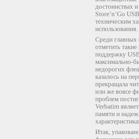
достоинствах и
Store’n’Go USB
техническим ха
использования.
Среди главных 
отметить такие 
поддержку USB 
максимально-бы
недорогих флеш
казалось на пер
прекращала чит
или же вовсе фи
проблем постигн
Verbatim являе
памяти и надеж
характеристика
Итак, упакован