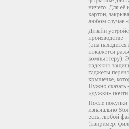
формочке для с
ничего. Для её 
картон, закрыв
любом случае «
Дизайн устройс
производстве –
(она находится 
покажется разъ
компьютеру). Э
надежно защище
гаджеты перено
крышечке, кото
Нужно сказать 
«дужки» почти
После покупки 
изначально Stor
есть, любой фа
(например, филь