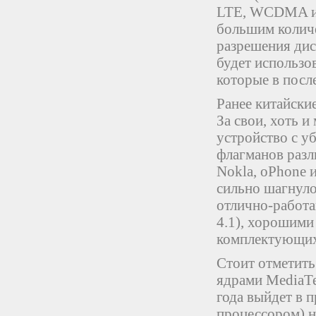
LTE, WCDMA и 
большим количе
разрешения дис
будет использо
которые в посл
Ранее китайски
За свои, хоть 
устройство с у
флагманов разл
Nokla, oPhone 
сильно шагнуло
отлично-работа
4.1), хорошими
комплектующих,
Стоит отметить 
ядрами MediaTe
года выйдет в п
процессором) 