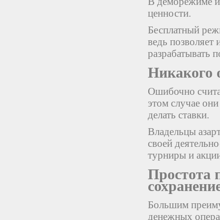
В деморежиме и
ценности.
Бесплатный режи
ведь позволяет 
разрабатывать п
Никакого 
Ошибочно счита
этом случае они
делать ставки.
Владельцы азар
своей деятельно
турниры и акции
Простота 
сохранени
Большим преиму
денежных опера