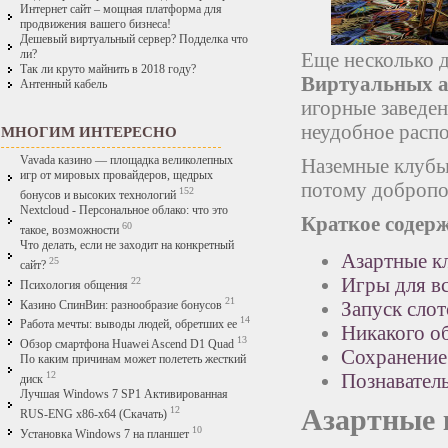
Интернет сайт – мощная платформа для
продвижения вашего бизнеса!
Дешевый виртуальный сервер? Подделка что
ли?
Еще несколько д
Так ли круто майнить в 2018 году?
Виртуальных а
Антенный кабель
игорные заведен
неудобное распо
МНОГИМ ИНТЕРЕСНО
Vavada казино — площадка великолепных
Наземные клубы
игр от мировых провайдеров, щедрых
потому добропо
152
бонусов и высоких технологий
Nextcloud - Персональное облако: что это
Краткое содерж
60
такое, возможности
Что делать, если не заходит на конкретный
Азартные к
25
сайт?
Игры для в
22
Психология общения
21
Запуск сло
Казино СпинВин: разнообразие бонусов
14
Работа мечты: выводы людей, обретших ее
Никакого о
13
Обзор смартфона Huawei Ascend D1 Quad
Сохранение
По каким причинам может полететь жесткий
Познавател
12
диск
Лучшая Windows 7 SP1 Активированная
Азартные 
12
RUS-ENG x86-x64 (Скачать)
10
Установка Windows 7 на планшет