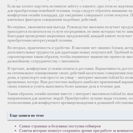
Если вы хотите ощутить истинную заботу о клиенте, при этом не жертво
для приобретения новейшей техники, тогда следует обратить внимание н
комфортная онлайн площадка, где ежедневно совершают сотни покупок. 
ключевых факторов совершения подобных действий.
Во-первых, экономическая выгода. Руководство магазина получает проду
приходится полагаться на услуги посредников, по вине которых часто за
Благодаря проведению акционных предложений, каждый клиент получает
приобретении интересующей техники.
Во-вторых, практичность и удобство. В магазине нет лишних блоков, кот
дополнительные трудности для адаптации новых покупателей. Удобный п
спроектирован таким образом, чтобы первичное знакомство принесло мас
дальнейшему сотрудничеству с магазином.
В-третьих, комфортные условия оплаты и доставки. Вариативность досту
на оптимальное планирование своих действий касательно совершения пок
дома, в транспорте или просто на улице – интернет магазин itsklad.kz по
временных потерь. Вам достаточно выбрать наиболее приемлемый вариан
своих планов и успеть выполнить более важные дела в течение дня.
Таким образом, онлайн шопинг вместе с интернет магазином itsklad.kz яв
направлением для занятых людей. Приобретайте лучшие виды техники, 
технологиями для комфортного времяпровождения в домашней обстановк
Еще записи по теме
Самые странные и безумные поступки геймеров
Советы которые помогут сохранить зрение при работе за компьют