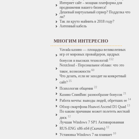
Интернет сайт – мощная платформа для
продвижения вашего бизнеса!
Дешевый виртуальный сервер? Подделка что
ли?
Так ли круто майнить в 2018 году?
Антенный кабель
МНОГИМ ИНТЕРЕСНО
Vavada казино — площадка великолепных
игр от мировых провайдеров, щедрых
152
бонусов и высоких технологий
Nextcloud - Персональное облако: что это
60
такое, возможности
Что делать, если не заходит на конкретный
25
сайт?
22
Психология общения
21
Казино СпинВин: разнообразие бонусов
14
Работа мечты: выводы людей, обретших ее
13
Обзор смартфона Huawei Ascend D1 Quad
По каким причинам может полететь жесткий
12
диск
Лучшая Windows 7 SP1 Активированная
12
RUS-ENG x86-x64 (Скачать)
10
Установка Windows 7 на планшет