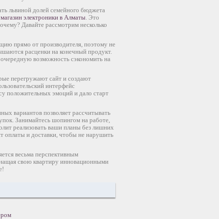
вать львиной долей семейного бюджета
а
магазин электроники в Алматы
. Это
Почему? Давайте рассмотрим несколько
кцию прямо от производителя, поэтому не
вышаются расценки на конечный продукт.
 очередную возможность сэкономить на
орые перегружают сайт и создают
ользовательский интерфейс
су положительных эмоций и дало старт
пных вариантов позволяет рассчитывать
упок. Занимайтесь шопингом на работе,
зволит реализовать ваши планы без лишних
т оплаты и доставки, чтобы не нарушить
ляется весьма перспективным
оснащая свою квартиру инновационными
е!
ером