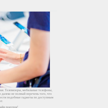
ки. Телевизоры, мобильные телефоны,
 далеко не полный перечень того, что
брести подобные гаджеты по доступным
т.
лайн покупок!