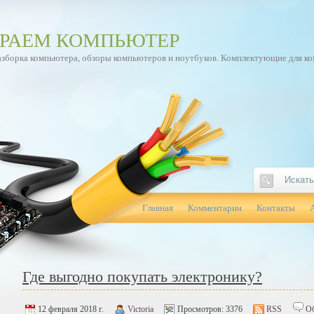
РАЕМ КОМПЬЮТЕР
азборка компьютера, обзоры компьютеров и ноутбуков. Комплектующие для к
Главная
Комментарии
Контакты
Где выгодно покупать электронику?
12 февраля 2018 г.
Victoria
Просмотров:
3376
RSS
Об