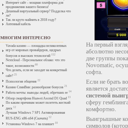
Интернет сайт – мощная платформа для
продвижения вашего бизнеса!
Дешевый виртуальный сервер? Подделка что
ли?
Так ли круто майнить в 2018 году?
Антенный кабель
МНОГИМ ИНТЕРЕСНО
На первый взгля
Vavada казино — площадка великолепных
абсолютно несо
игр от мировых провайдеров, щедрых
152
бонусов и высоких технологий
две группы пок
Nextcloud - Персональное облако: что это
Novomatic, осу
60
такое, возможности
Что делать, если не заходит на конкретный
софта.
25
сайт?
Если не брать в
22
Психология общения
21
является доста
Казино СпинВин: разнообразие бонусов
14
Работа мечты: выводы людей, обретших ее
системой выи
13
Обзор смартфона Huawei Ascend D1 Quad
сферу гемблинга
По каким причинам может полететь жесткий
12
комфортно.
диск
Лучшая Windows 7 SP1 Активированная
Выигрышные ком
12
RUS-ENG x86-x64 (Скачать)
10
Установка Windows 7 на планшет
символов (котор