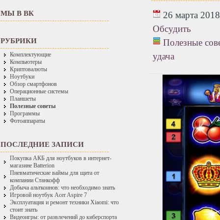
МЫ В ВК
26 марта 2018 
Обсудить
РУБРИКИ
Полезные сов
удача
Комплектующие
Компьютеры
Криптовалюты
Ноутбуки
Обзор смартфонов
Операционные системы
Планшеты
Полезные советы
Программы
Фотоаппараты
ПОСЛЕДНИЕ ЗАПИСИ
Покупка АКБ для ноутбуков в интернет-
магазине Batterion
Пневматические ваймы для щита от
компании Станкофф
Добыча альткоинов: что необходимо знать
Игровой ноутбук Acer Aspire 7
Эксплуатация и ремонт техники Xiaomi: что
стоит знать
Видеоигры: от развлечений до киберспорта