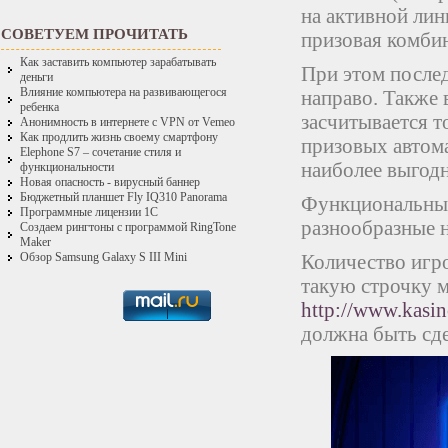
на активной лин
СОВЕТУЕМ ПРОЧИТАТЬ
призовая комби
Как заставить компьютер зарабатывать
При этом послед
деньги
Влияние компьютера на развивающегося
направо. Также 
ребенка
засчитывается т
Анонимность в интернете с VPN от Vemeo
Как продлить жизнь своему смартфону
призовых автома
Elephone S7 – сочетание стиля и
наиболее выгодн
функциональности
Новая опасность - вирусный баннер
Бюджетный планшет Fly IQ310 Panorama
Функциональные
Программные лицензии 1С
разнообразные н
Создаем рингтоны с программой RingTone
Maker
Количество игро
Обзор Samsung Galaxy S III Mini
такую строчку м
http://www.kasi
должна быть сде