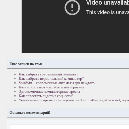
Еще записи по теме
Как выбрать современный планшет?
Как выбрать персональный компьютер?
SpinWin – современные автоматы для каждого
Казино бигазарт - зарабатывай играючи
Эргономичные компьютерные кресла
Как перестать сидеть в соц. сети?
Увлекательное времяпровождение на Avtomatbezregistracii.net, игр
Оставьте комментарий!