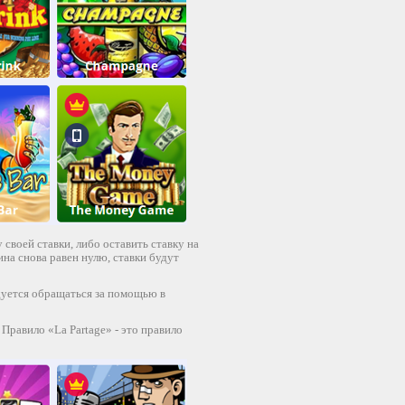
 своей ставки, либо оставить ставку на
на снова равен нулю, ставки будут
уется обращаться за помощью в
Правило «La Partage» - это правило