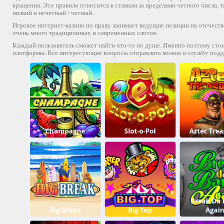
вращения. Это правило относится к ставкам за пределами четного числа, т
низкий и нечетный / четный.
Игровое интернет-казино по праву занимает ведущие позиции на отечест
очень много традиционных и современных слотов.
Каждый пользователь сможет найти что-то по душе. Именно поэтому стои
платформы. Все интересующие вопросы отправлять можно в службу подд