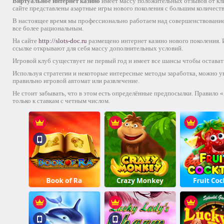
Виртуальное интернет казино
имеет массу положительных отзывов от кли
сайте представлены азартные игры нового поколения с большим количест
В настоящее время мы профессионально работаем над совершенствование
все более рациональным.
На сайте
http://slots-doc.ru
размещено интернет казино нового поколения. 
ссылке открывают для себя массу дополнительных условий.
Игровой клуб существует не первый год и имеет все шансы чтобы остават
Используя стратегии и некоторые интересные методы заработка, можно 
правильно игровой автомат или развлечение.
Не стоит забывать, что в этом есть определённые предпосылки. Правило «
только к ставкам с четным числом.