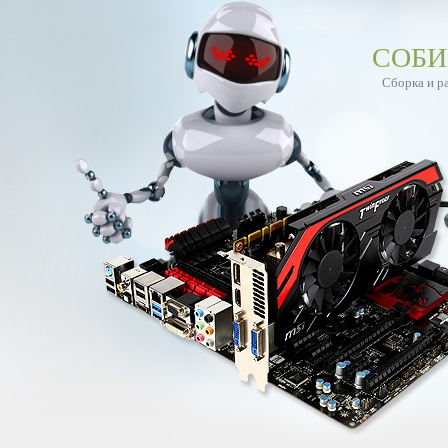
СОБИ
Сборка и р