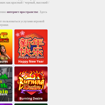
аких как красный / черный, высокий /
венно
интернет пространстве
. Здесь
т пользоваться услугами игровой
ержки.