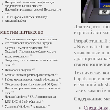
Интернет сайт – мощная платформа для
продвижения вашего бизнеса!
Дешевый виртуальный сервер? Подделка что
ли?
Так ли круто майнить в 2018 году?
Антенный кабель
Для тех, кто об
игровой автомат
МНОГИМ ИНТЕРЕСНО
Vavada казино — площадка великолепных
Разработанный 
игр от мировых провайдеров, щедрых
«Novomatic Gami
152
бонусов и высоких технологий
уникальный шан
Nextcloud - Персональное облако: что это
60
такое, возможности
драгоценных ка
Что делать, если не заходит на конкретный
своего кошель
25
сайт?
22
Психология общения
Техническая ко
21
Казино СпинВин: разнообразие бонусов
барабанов и дев
14
Работа мечты: выводы людей, обретших ее
вселенной «Just
13
Обзор смартфона Huawei Ascend D1 Quad
По каким причинам может полететь жесткий
таких камней к
12
диск
Лучшая Windows 7 SP1 Активированная
Содержание ма
12
RUS-ENG x86-x64 (Скачать)
10
Специфика щ
Установка Windows 7 на планшет