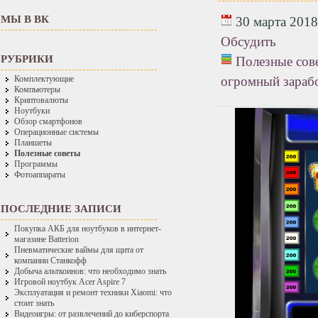
МЫ В ВК
30 марта 2018 
Обсудить
РУБРИКИ
Полезные сов
огромный зараб
Комплектующие
Компьютеры
Криптовалюты
Ноутбуки
Обзор смартфонов
Операционные системы
Планшеты
Полезные советы
Программы
Фотоаппараты
ПОСЛЕДНИЕ ЗАПИСИ
Покупка АКБ для ноутбуков в интернет-
магазине Batterion
Пневматические ваймы для щита от
компании Станкофф
Добыча альткоинов: что необходимо знать
Игровой ноутбук Acer Aspire 7
Эксплуатация и ремонт техники Xiaomi: что
стоит знать
Видеоигры: от развлечений до киберспорта