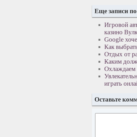
Еще записи по
Игровой авт
казино Вул
Google хоч
Как выбрат
Отдых от р
Каким долж
Охлаждаем 
Увлекательн
играть онла
Оставьте ком