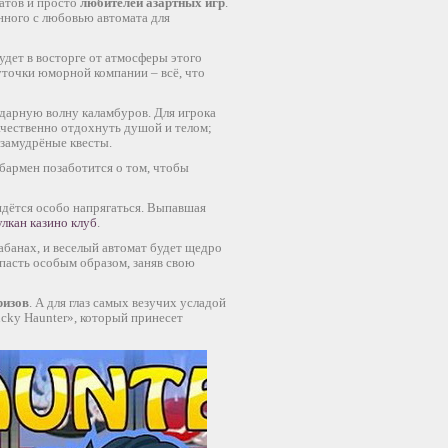
натов и просто
любителей азартных игр
.
нного с любовью автомата для
дет в восторге от атмосферы этого
шуточки юморной компании – всё, что
 ударную волну каламбуров. Для игрока
качественно отдохнуть душой и телом;
 замудрёные квесты.
 бармен позаботится о том, чтобы
ридётся особо напрягаться. Выпавшая
улкан казино клуб
.
рабанах, и веселый автомат будет щедро
пасть особым образом, заняв свою
ризов
. А для глаз самых везучих усладой
ucky Haunter», который принесет