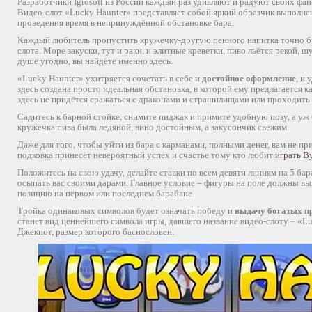
Разработчики Igrosoft из России каждый раз удивляют и радуют своих фа
Видео-слот «Lucky Haunter» представляет собой яркий образчик выполне
проведения время в непринуждённой обстановке бара.
Каждый любитель пропустить кружечку-другую пенного напитка точно бу
слота. Море закуски, тут и раки, и элитные креветки, пиво льётся рекой, 
душе угодно, вы найдёте именно здесь.
«Lucky Haunter» ухитряется сочетать в себе и
достойное оформление
, и
здесь создана просто идеальная обстановка, в которой ему предлагается 
здесь не придётся сражаться с драконами и страшилищами или проходить
Садитесь к барной стойке, снимите пиджак и примите удобную позу, а уж
кружечка пива была ледяной, вино достойным, а закусончик свежим.
Даже для того, чтобы уйти из бара с карманами, полными денег, вам не п
подковка принесёт невероятный успех и счастье тому кто любит
играть В
Положитесь на свою удачу, делайте ставки по всем девяти линиям на 5 ба
осыпать вас своими дарами. Главное условие – фигуры на поле должны вы
позицию на первом или последнем барабане.
Тройка одинаковых символов будет означать победу и
выдачу богатых п
станет вид ценнейшего символа игры, давшего название видео-слоту – «L
Джекпот, размер которого баснословен.