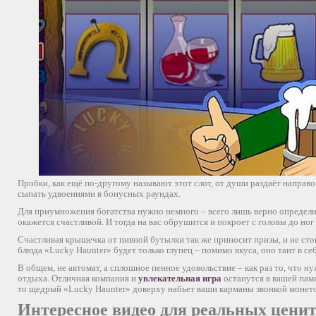
Пробки, как ещё по-другому называют этот слот, от души раздаёт направо
сыпать удвоениями в бонусных раундах.
Для приумножения богатства нужно немного – всего лишь верно определи
окажется счастливой. И тогда на вас обрушится и покроет с головы до ног
Счастливая крышечка от пивной бутылки так же приносит призы, и не стои
блюда «Lucky Haunter» будет только глупец – помимо вкуса, оно таит в се
В общем, не автомат, а сплошное пенное удовольствие – как раз то, что 
отдыха. Отличная компания и
увлекательная игра
останутся в вашей памя
то щедрый «Lucky Haunter» доверху набьет ваши карманы звонкой монет
Интересное видео для реальных ценит