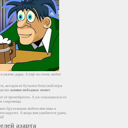
 и налево дары. А ещё он очень любит
ть, которая из бутылок бонусной игры
 целая
лавина победных монет
.
т её пренебрегать. А уж отказываться от
бе сокровища.
нужно брутальным любителям пива и
ти надолго. А когда вам улыбнется удача,
ой!
елей азарта