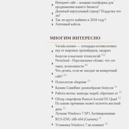
Интернет сайт – мощная платформа для
продвижения вашего бизнеса!
Дешевый виртуальный сервер? Подделка что
ли?
Так ли круто майнить в 2018 году?
Антенный кабель
МНОГИМ ИНТЕРЕСНО
Vavada казино — площадка великолепных
игр от мировых провайдеров, щедрых
152
бонусов и высоких технологий
Nextcloud - Персональное облако: что это
60
такое, возможности
Что делать, если не заходит на конкретный
25
сайт?
22
Психология общения
21
Казино СпинВин: разнообразие бонусов
14
Работа мечты: выводы людей, обретших ее
13
Обзор смартфона Huawei Ascend D1 Quad
По каким причинам может полететь жесткий
12
диск
Лучшая Windows 7 SP1 Активированная
12
RUS-ENG x86-x64 (Скачать)
10
Установка Windows 7 на планшет