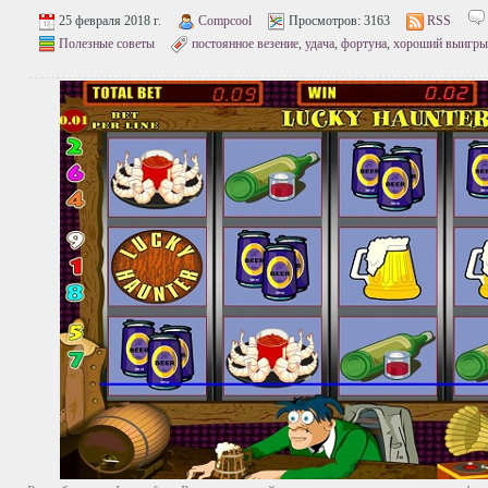
25 февраля 2018 г.
Compcool
Просмотров:
3163
RSS
Полезные советы
постоянное везение
,
удача
,
фортуна
,
хороший выигр