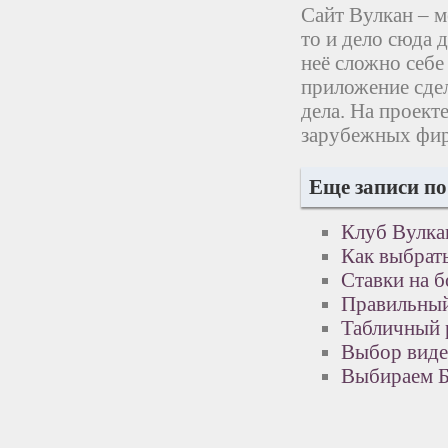
Сайт Вулкан – м
то и дело сюда 
неё сложно себе
приложение сде
дела. На проект
зарубежных фирм
Еще записи по
Клуб Вулка
Как выбрат
Ставки на б
Правильный
Табличный 
Выбор виде
Выбираем