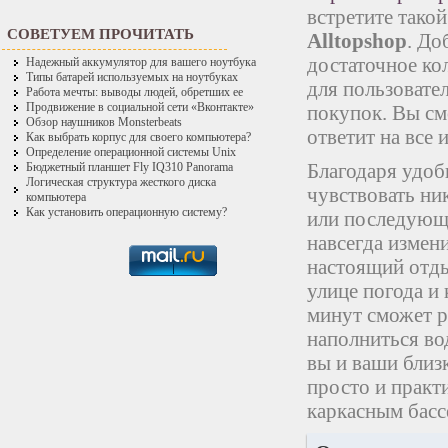
встретите такой
СОВЕТУЕМ ПРОЧИТАТЬ
Alltopshop
. До
достаточное ко
Надежный аккумулятор для вашего ноутбука
Типы батарей используемых на ноутбуках
для пользовате
Работа мечты: выводы людей, обретших ее
Продвижение в социальной сети «Вконтакте»
покупок. Вы см
Обзор наушников Monsterbeats
ответит на все
Как выбрать корпус для своего компьютера?
Определение операционной системы Unix
Благодаря удоб
Бюджетный планшет Fly IQ310 Panorama
Логическая структура жесткого диска
чувствовать ни
компьютера
Как установить операционную систему?
или последующи
навсегда измен
настоящий отдых
улице погода и 
минут сможет р
наполниться во
вы и ваши близ
просто и практ
каркасным басс