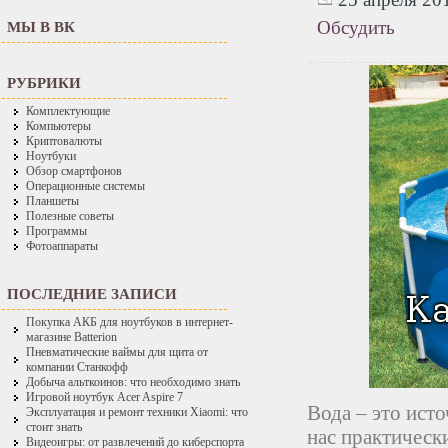
Обсудить
МЫ В ВК
РУБРИКИ
Комплектующие
Компьютеры
Криптовалюты
Ноутбуки
Обзор смартфонов
Операционные системы
Планшеты
Полезные советы
Программы
Фотоаппараты
ПОСЛЕДНИЕ ЗАПИСИ
Покупка АКБ для ноутбуков в интернет-
магазине Batterion
Пневматические ваймы для щита от
компании Станкофф
Добыча альткоинов: что необходимо знать
Игровой ноутбук Acer Aspire 7
Вода – это ист
Эксплуатация и ремонт техники Xiaomi: что
стоит знать
нас практически
Видеоигры: от развлечений до киберспорта