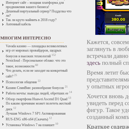
Интернет сайт – мощная платформа для
продвижения вашего бизнеса!
Дешевый виртуальный сервер? Подделка что
ли?
Так ли круто майнить в 2018 году?
Антенный кабель
МНОГИМ ИНТЕРЕСНО
Кажется, совсем
Vavada казино — площадка великолепных
заглянуть в люб
игр от мировых провайдеров, щедрых
встречали давн
152
бонусов и высоких технологий
Nextcloud - Персональное облако: что это
здесь
полный сп
60
такое, возможности
Что делать, если не заходит на конкретный
Время летит быс
25
сайт?
представителям
22
Психология общения
у опытных игро
21
Казино СпинВин: разнообразие бонусов
14
Работа мечты: выводы людей, обретших ее
Хочется вновь д
13
Обзор смартфона Huawei Ascend D1 Quad
увидеть перед 
По каким причинам может полететь жесткий
12
фигур. Такое уд
диск
Лучшая Windows 7 SP1 Активированная
созданный комп
12
RUS-ENG x86-x64 (Скачать)
10
Установка Windows 7 на планшет
Краткое содерж