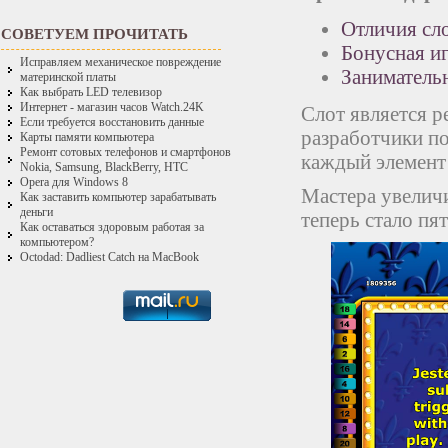
Отличия сл
СОВЕТУЕМ ПРОЧИТАТЬ
Бонусная и
Исправляем механическое повреждение
Заниматель
материнской платы
Как выбрать LED телевизор
Интернет - магазин часов Watch.24K
Слот является р
Если требуется восстановить данные
разработчики по
Карты памяти компьютера
Ремонт сотовых телефонов и смартфонов
каждый элемент
Nokia, Samsung, BlackBerry, HTC
Opera для Windows 8
Мастера увеличи
Как заставить компьютер зарабатывать
деньги
теперь стало пя
Как оставаться здоровым работая за
компьютером?
Octodad: Dadliest Catch на MacBook