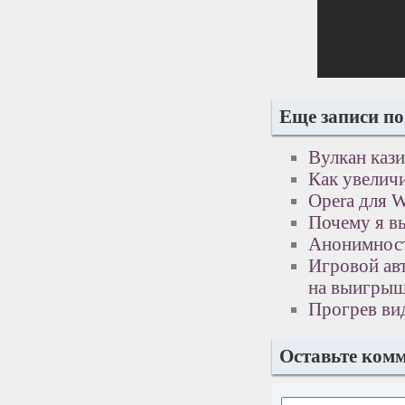
Еще записи по
Вулкан каз
Как увелич
Opera для 
Почему я в
Анонимност
Игровой авт
на выигры
Прогрев ви
Оставьте ком