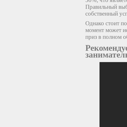
50%, что являет
Правильный выб
собственный усп
Однако стоит п
момент может ис
приз в полном о
Рекоменду
занимател