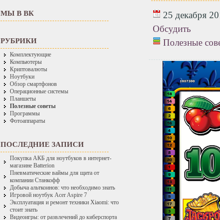
МЫ В ВК
25 декабря 201
Обсудить
РУБРИКИ
Полезные сов
Комплектующие
Компьютеры
Криптовалюты
Ноутбуки
Обзор смартфонов
Операционные системы
Планшеты
Полезные советы
Программы
Фотоаппараты
ПОСЛЕДНИЕ ЗАПИСИ
Покупка АКБ для ноутбуков в интернет-
магазине Batterion
Пневматические ваймы для щита от
компании Станкофф
Добыча альткоинов: что необходимо знать
Игровой ноутбук Acer Aspire 7
Эксплуатация и ремонт техники Xiaomi: что
стоит знать
Видеоигры: от развлечений до киберспорта