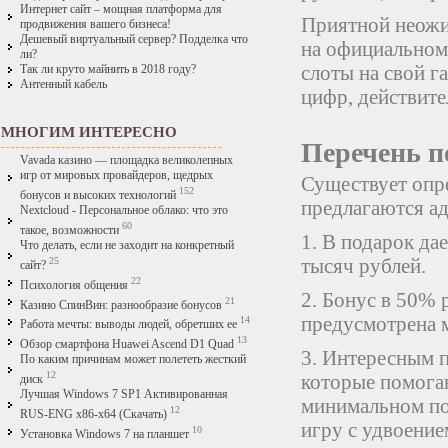
Интернет сайт – мощная платформа для
Приятной неожид
продвижения вашего бизнеса!
Дешевый виртуальный сервер? Подделка что
на официальном 
ли?
слоты на свой г
Так ли круто майнить в 2018 году?
Антенный кабель
цифр, действите
МНОГИМ ИНТЕРЕСНО
Перечень п
Vavada казино — площадка великолепных
игр от мировых провайдеров, щедрых
Существует опр
152
бонусов и высоких технологий
предлагаются а
Nextcloud - Персональное облако: что это
60
такое, возможности
1. В подарок да
Что делать, если не заходит на конкретный
тысяч рублей.
25
сайт?
22
Психология общения
2. Бонус в 50% 
21
Казино СпинВин: разнообразие бонусов
предусмотрена м
14
Работа мечты: выводы людей, обретших ее
13
Обзор смартфона Huawei Ascend D1 Quad
3. Интересным п
По каким причинам может полететь жесткий
12
которые помогаю
диск
Лучшая Windows 7 SP1 Активированная
минимальном поп
12
RUS-ENG x86-x64 (Скачать)
игру с удвоение
10
Установка Windows 7 на планшет