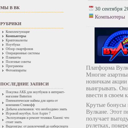
МЫ В ВК
30 сентября 20
Компьютеры
РУБРИКИ
Комплектующие
Компьютеры
Криптовалюты
Ноутбуки
Обзор смартфонов
Операционные системы
Планшеты
Полезные советы
Программы
Платформа Вулка
Фотоаппараты
Многие азартны
новичкам акции 
ПОСЛЕДНИЕ ЗАПИСИ
выигрывать. Он
Покупка АКБ для ноутбуков в интернет-
ввести в своем 
магазине Batterion
Пневматические ваймы для щита от
Крутые бонусы и
компании Станкофф
Добыча альткоинов: что необходимо знать
Вулкане. Этот п
Игровой ноутбук Acer Aspire 7
получает выгоду
Эксплуатация и ремонт техники Xiaomi: что
стоит знать
рулетках, покер
Видеоигры: от развлечений до киберспорта