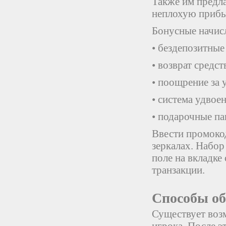
Также им предл
неплохую прибы
Бонусные начис
• бездепозитные
• возврат средс
• поощрение за 
• система удвое
• подарочные па
Ввести промокод
зеркалах. Набор
поле на вкладке
транзакции.
Способы о
Существует возм