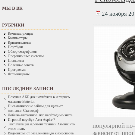
МЫ В ВК
24 ноября 201
РУБРИКИ
Комплектующие
Компьютеры
Криптовалюты
Ноутбуки
Обзор смартфонов
Операционные системы
Планшеты
Полезные советы
Программы
Фотоаппараты
ПОСЛЕДНИЕ ЗАПИСИ
Покупка АКБ для ноутбуков в интернет-
магазине Batterion
Пневматические ваймы для щита от
компании Станкофф
Добыча альткоинов: что необходимо знать
Игровой ноутбук Acer Aspire 7
популярной по-
Эксплуатация и ремонт техники Xiaomi: что
стоит знать
зависит от про
Видеоигры: от развлечений до киберспорта