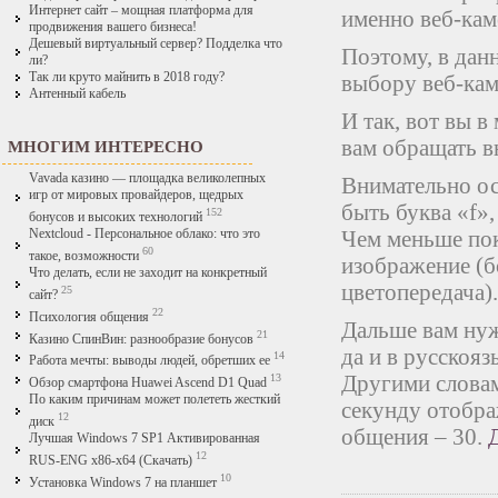
Интернет сайт – мощная платформа для
именно веб-кам
продвижения вашего бизнеса!
Дешевый виртуальный сервер? Подделка что
Поэтому, в дан
ли?
Так ли круто майнить в 2018 году?
выбору веб-кам
Антенный кабель
И так, вот вы в
вам обращать в
МНОГИМ ИНТЕРЕСНО
Vavada казино — площадка великолепных
Внимательно ос
игр от мировых провайдеров, щедрых
быть буква «f»
152
бонусов и высоких технологий
Чем меньше пок
Nextcloud - Персональное облако: что это
60
такое, возможности
изображение (бо
Что делать, если не заходит на конкретный
цветопередача).
25
сайт?
22
Психология общения
Дальше вам нуж
21
Казино СпинВин: разнообразие бонусов
да и в русскоя
14
Работа мечты: выводы людей, обретших ее
Другими словам
13
Обзор смартфона Huawei Ascend D1 Quad
По каким причинам может полететь жесткий
секунду отобра
12
диск
общения – 30.
Д
Лучшая Windows 7 SP1 Активированная
12
RUS-ENG x86-x64 (Скачать)
10
Установка Windows 7 на планшет