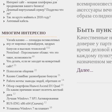
Интернет сайт – мощная платформа для
всемирноизвест
продвижения вашего бизнеса!
аксессуары веч
Дешевый виртуальный сервер? Подделка что
ли?
образа солидног
Так ли круто майнить в 2018 году?
Антенный кабель
Быть пунк
МНОГИМ ИНТЕРЕСНО
Качественные 
Vavada казино — площадка великолепных
доверие у парт
игр от мировых провайдеров, щедрых
152
время деловой 
бонусов и высоких технологий
Nextcloud - Персональное облако: что это
каждому пункту
60
такое, возможности
назначенном ме
Что делать, если не заходит на конкретный
25
сайт?
Далее...
22
Психология общения
21
Казино СпинВин: разнообразие бонусов
14
Работа мечты: выводы людей, обретших ее
13
Обзор смартфона Huawei Ascend D1 Quad
По каким причинам может полететь жесткий
12
диск
Лучшая Windows 7 SP1 Активированная
12
RUS-ENG x86-x64 (Скачать)
10
Установка Windows 7 на планшет