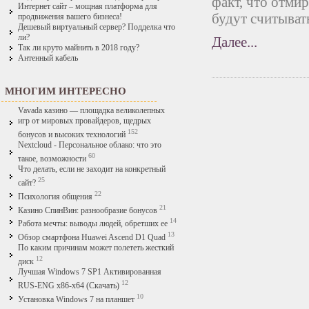
факт, что отмир
Интернет сайт – мощная платформа для
будут считыват
продвижения вашего бизнеса!
Дешевый виртуальный сервер? Подделка что
ли?
Далее...
Так ли круто майнить в 2018 году?
Антенный кабель
МНОГИМ ИНТЕРЕСНО
Vavada казино — площадка великолепных
игр от мировых провайдеров, щедрых
152
бонусов и высоких технологий
Nextcloud - Персональное облако: что это
60
такое, возможности
Что делать, если не заходит на конкретный
25
сайт?
22
Психология общения
21
Казино СпинВин: разнообразие бонусов
14
Работа мечты: выводы людей, обретших ее
13
Обзор смартфона Huawei Ascend D1 Quad
По каким причинам может полететь жесткий
12
диск
Лучшая Windows 7 SP1 Активированная
12
RUS-ENG x86-x64 (Скачать)
10
Установка Windows 7 на планшет