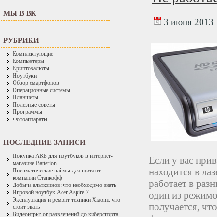
МЫ В ВК
3 июня 2013 
РУБРИКИ
Комплектующие
Компьютеры
Криптовалюты
Ноутбуки
Обзор смартфонов
Операционные системы
Планшеты
Полезные советы
Программы
Фотоаппараты
ПОСЛЕДНИЕ ЗАПИСИ
Покупка АКБ для ноутбуков в интернет-
Если у вас при
магазине Batterion
находится в лаз
Пневматические ваймы для щита от
компании Станкофф
работает в раз
Добыча альткоинов: что необходимо знать
Игровой ноутбук Acer Aspire 7
один из режимо
Эксплуатация и ремонт техники Xiaomi: что
получается, что
стоит знать
Видеоигры: от развлечений до киберспорта