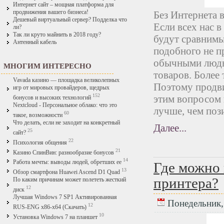
Интернет сайт – мощная платформа для
продвижения вашего бизнеса!
Без Интернета 
Дешевый виртуальный сервер? Подделка что
Если всех нас в
ли?
Так ли круто майнить в 2018 году?
будут сравнимы
Антенный кабель
подобного не п
обычными людь
МНОГИМ ИНТЕРЕСНО
товаров. Более 
Vavada казино — площадка великолепных
Поэтому продви
игр от мировых провайдеров, щедрых
152
этим вопросом 
бонусов и высоких технологий
Nextcloud - Персональное облако: что это
лучше, чем поз
60
такое, возможности
Что делать, если не заходит на конкретный
Далее...
25
сайт?
22
Психология общения
21
Казино СпинВин: разнообразие бонусов
14
Работа мечты: выводы людей, обретших ее
Где можно 
13
Обзор смартфона Huawei Ascend D1 Quad
принтера?
По каким причинам может полететь жесткий
12
диск
Лучшая Windows 7 SP1 Активированная
Понедельник, 
12
RUS-ENG x86-x64 (Скачать)
10
Установка Windows 7 на планшет