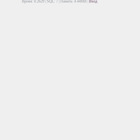
Время: 0.2629 | SQL: 7 | Память: 4.44MB
|
Вход