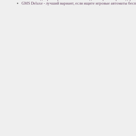
GMS Deluxe - лучший вариант, если ищите игровые автоматы бес